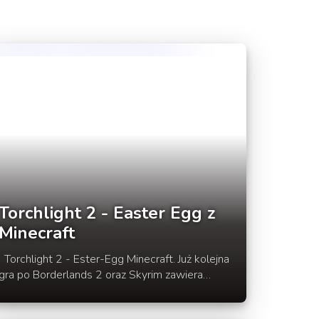
Torchlight 2 - Easter Egg z
Minecraft
2 - Ester-Egg Minecraft. Już kolejna
gra po Borderlands 2 oraz Skyrim zawiera
Easter-Egg z Minecraft. W rozwinięciu newsa
kilka obrazków oraz filmik z gry Torchlight 2.