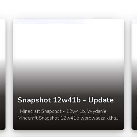
Snapshot 12w41b - Update
Minecraft Snapshot - 12w41b. Wydanie
Torchlight 
Minecraft Snapshot 12w41b wprowadza kilka
poprawek względem Snapshot 12w41a. Pełna
lista zmian w rozwinięciu newsa.