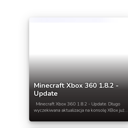
Minecraft Xbox 360 1.8.2 -
Update
Minecraft Xbox 360 1.8.2 - Update. Długo
wyczekiwana aktualizacja na konsolę XBox już
dostępna. Zobacz jak wygląda wydanie
"Adventure Update" w porównaniu do PC.