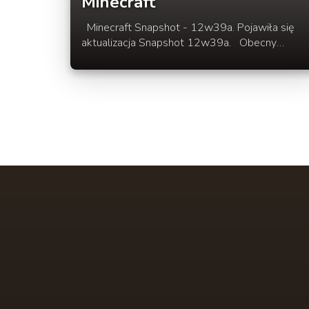
Minecraft
Minecraft Snapshot - 12w39a. Pojawiła się
aktualizacja Snapshot 12w39a. Obecny
Snapshot naprawia dużo błedów z
oświetleniem. Pełna lista w rozwinięciu wpisu.