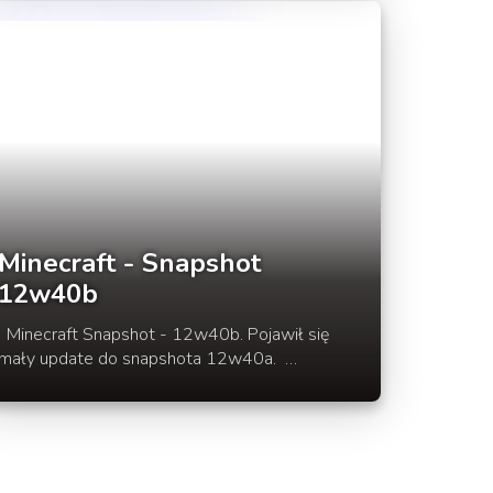
Minecraft - Snapshot
12w40b
Snapshot - 12w40b. Pojawił się
mały update do snapshota 12w40a.
Naprawiono glitch z niszczeniem bloków oraz
kilka innych drobnych bugów.