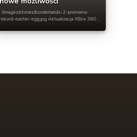
nowe możliwości
/images/stories/borderlands-2-premiera-
rekord-easter-egg.jpg Aktualizacja XBox 360 -
nowy możliwości. Nową wersję na konsole
Xbox 360 zobaczy za około dwa tygodnie. Już
wcześniej opisywaliśmy w skrócie następne
wydanie. Tym razem prezentujemy 3 filmiki w
których zawarto co znajdzie się w wersji 1.8
Bedą to takie rzeczy jak: twierdze, opuszczone
kopalnie, wioski a także tryb gry CREATIVE.
Zobacz dalej w rozwinięciu newsa co czeka w
wersji Minecraft 1.8 na XBox 360.