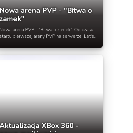
Nowa arena PVP - "Bitwa o
zamek"
Nowa arena PVP - "Bitwa o zamek". Od czasu
startu pierwszej areny PVP na serwerze Let's
Create mineło już kilka miesięcy. Tym razem
mam dla was dość nietypową arenę PVP.
Zapraszamy do rozwinięcia wpisu.
Aktualizacja XBox 360 -