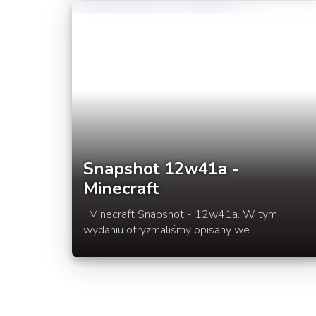
Szczególy zmain oraz filmik prezentacyjny nową
wersje 1.8.2 w rozwinięciu newsa.
Snapshot 12w41a -
Minecraft
Minecraft Snapshot - 12w41a. W tym
wydaniu otryzmaliśmy opisany we
wcześniejszym artykule nowy blok - Kowadło.
Oprócz tego poprawiono także kolejne błedy i
bugi oraz zmieniono kilka innych rzeczy. Pełny
opis w rozwinięciu wpisu.