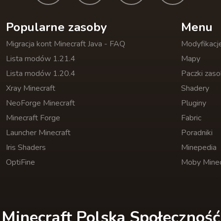
Popularne zasoby
Menu
Migracja kont Minecraft Java - FAQ
Modyfikacj
Lista modów 1.21.4
Mapy
Lista modów 1.20.4
Paczki zas
Xray Minecraft
Shadery
NeoForge Minecraft
Pluginy
Minecraft Forge
Fabric
Launcher Minecraft
Poradniki
Iris Shaders
Minepedia
OptiFine
Moby Minec
Minecraft Polska Społeczność