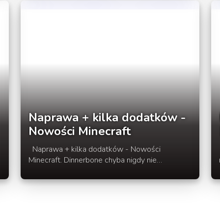
Naprawa + kilka dodatków -
Nowości Minecraft
Naprawa + kilka dodatków - Nowości
Minecraft 
Minecraft. Dinnerbone chyba nigdy nie
przestanie nas zaskakiwać nowościami, jakie
wymyśla i dodaje do Minecraft. Tym razem
pomysł możliwości zmiany nazwy przedmiotu
rozwinął się do stopnia naprawy oraz łączenia
przedmiotów. Więcej informacji w środku