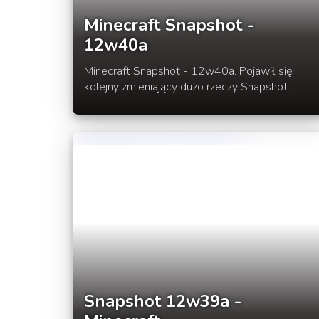
Minecraft Snapshot -
12w40a
Minecraft Snapshot - 12w40a. Pojawił się
kolejny zmieniający dużo rzeczy Snapshot
12w40a. W tym wydaniu zmiany zaszły w
generatorze terenu, dodano kilka nowych
rzeczy dla twórców map adventure oraz
naprawiono drobne błędy i bugi.
Snapshot 12w39a -