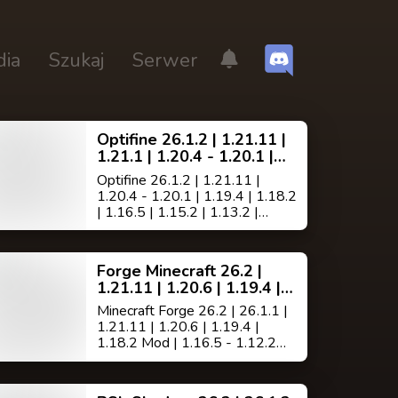
dia
Szukaj
Serwer
Optifine 26.1.2 | 1.21.11 |
1.21.1 | 1.20.4 - 1.20.1 |
1.19.4 | Mod 1.18.2 1.12.2
Optifine 26.1.2 | 1.21.11 |
Minecraft HD
1.20.4 - 1.20.1 | 1.19.4 | 1.18.2
| 1.16.5 | 1.15.2 | 1.13.2 |
1.12.2 | 1.18.9 | 1.7.10 jest
modem do minecrafta
polepszającym wygląd
Forge Minecraft 26.2 |
oraz szybkość gry,(posiada
1.21.11 | 1.20.6 | 1.19.4 |
wbudowane wsparcie dla HD
1.18.2 | 1.17.1 | 1.16.5 |
tekstur, czcionek HD i
Minecraft Forge 26.2 | 26.1.1 |
1.13.2 | 1.12.2 | 1.8.9 |
BetterGrass, nie
1.21.11 | 1.20.6 | 1.19.4 |
1.7.10
wymaga MCPatcher ).
1.18.2 Mod | 1.16.5 - 1.12.2
jest już dostępny do pobrania.
Forge jest modem działającym
jako pomost [API] łączący