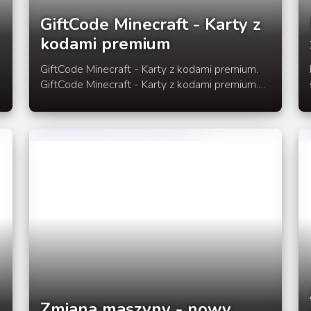
GiftCode Minecraft - Karty z
kodami premium
GiftCode Minecraft - Karty z kodami premium.
GiftCode Minecraft - Karty z kodami premium.
Od kilku dni na sklepowych półkach w
wybranych sieciach handlowych takich jak
Walmart, Target oraz Best Buy dostepne są
karty z kodami premium. Karty są identyczne
jak na obrazku po lewej, po zakupie karty
wystarczy przejść do strony własnego konta na
Minecraft.net i dodać kod do swojego konta.
Cena karty z kodem jest identyczna jak wersja
elektroniczna i wynosi około 85 zł. Ciekawe
kiedy zobaczymy takie karty z kodami w
polskich sklepach... REKLAMA // // //
Zmiana maszyny - nowy