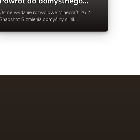
Powrót do domyślnego
silnika renderowania
Ósme wydanie rozwojowe Minecraft 26.2
OpenGL
Snapshot 8 zmienia domyślny silnik
renderowania na wcześniej używany OpenGL.