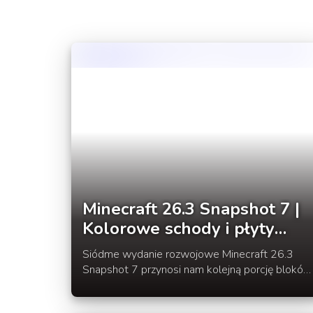
Minecraft 26.3 Snapshot 7 |
Kolorowe schody i płyty
betonowe
Siódme wydanie rozwojowe Minecraft 26.3
Snapshot 7 przynosi nam kolejną porcję bloków
dekoracyjnych jakimi są schody i płyty
betonowe w 16 kolorach oraz nowe mapy