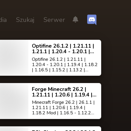
dia
Szukaj
Serwer
Optifine 26.1.2 | 1.21.11 |
1.21.1 | 1.20.4 - 1.20.1 |
1.19.4 | Mod 1.18.2 1.12.2
Optifine 26.1.2 | 1.21.11 |
Minecraft HD
1.20.4 - 1.20.1 | 1.19.4 | 1.18.2
| 1.16.5 | 1.15.2 | 1.13.2 |
1.12.2 | 1.18.9 | 1.7.10 jest
modem do minecrafta
polepszającym wygląd
Forge Minecraft 26.2 |
oraz szybkość gry,(posiada
1.21.11 | 1.20.6 | 1.19.4 |
wbudowane wsparcie dla HD
1.18.2 | 1.17.1 | 1.16.5 |
tekstur, czcionek HD i
Minecraft Forge 26.2 | 26.1.1 |
1.13.2 | 1.12.2 | 1.8.9 |
BetterGrass, nie
1.21.11 | 1.20.6 | 1.19.4 |
1.7.10
wymaga MCPatcher ).
1.18.2 Mod | 1.16.5 - 1.12.2
jest już dostępny do pobrania.
Forge jest modem działającym
jako pomost [API] łączący