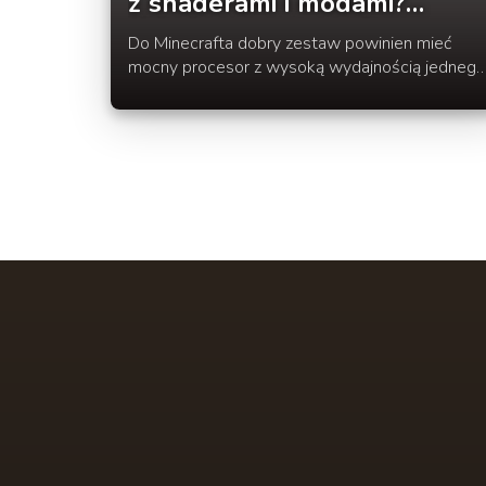
z shaderami i modami?
Składamy zestaw dla gracza
Do Minecrafta dobry zestaw powinien mieć
mocny procesor z wysoką wydajnością jednego
rdzenia, 16–32 GB RAM, szybki dysk SSD i
kartę graficzną dobraną do shaderów oraz
rozdzielczości.