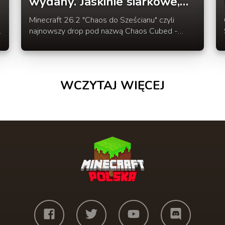
wydany. Jaskinie siarkowe,
kostka siarki, gejzery.
Minecraft 26.2 "Chaos do Sześcianu" czyli
najnowszy drop pod nazwą Chaos Cubed -
dodaje nowości związane z blokami siarki oraz
cynoberu, nowego moba - kostkę siarki oraz
kilka technicznych nowości i zmian.
WCZYTAJ WIĘCEJ