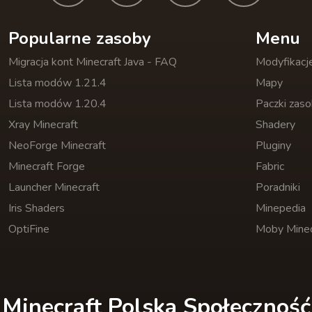
Popularne zasoby
Menu
Migracja kont Minecraft Java - FAQ
Modyfikacj
Lista modów 1.21.4
Mapy
Lista modów 1.20.4
Paczki zas
Xray Minecraft
Shadery
NeoForge Minecraft
Pluginy
Minecraft Forge
Fabric
Launcher Minecraft
Poradniki
Iris Shaders
Minepedia
OptiFine
Moby Minec
Minecraft Polska Społeczność