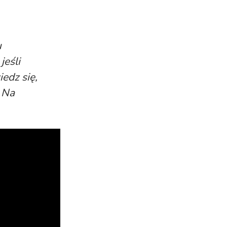
u
jeśli
edz się,
 Na