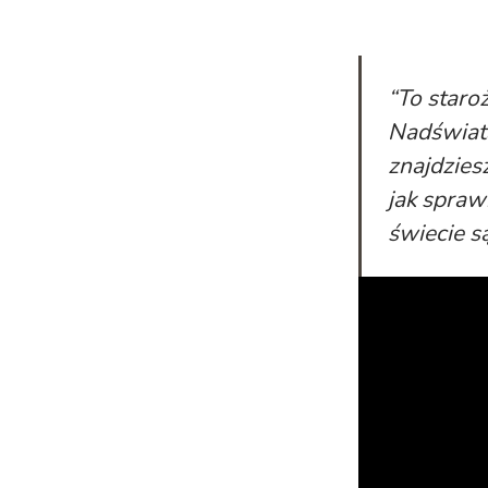
“To staro
Nadświata
znajdzies
jak spraw
świecie są