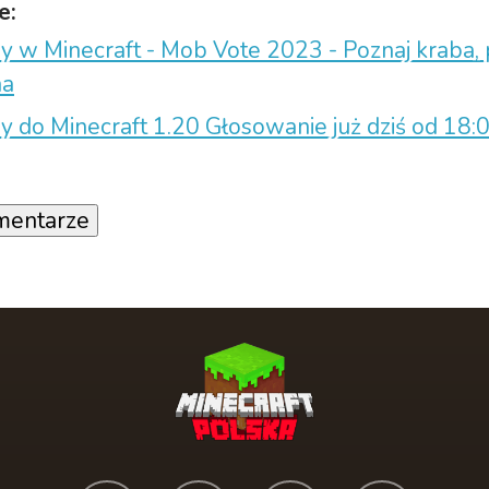
e:
 w Minecraft - Mob Vote 2023 - Poznaj kraba, 
na
 do Minecraft 1.20 Głosowanie już dziś od 18:
mentarze