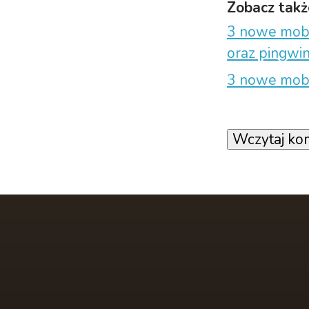
Zobacz takż
3 nowe moby
oraz pingwi
3 nowe moby
Wczytaj ko