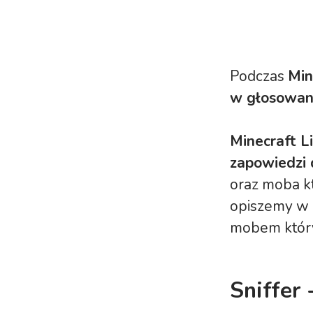
Podczas
Min
w głosowan
Minecraft L
zapowiedzi 
oraz moba k
opiszemy w o
mobem który
Sniffer 