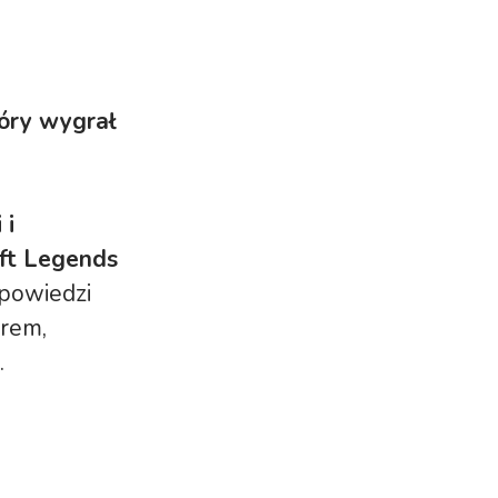
óry wygrał
 i
ft Legends
apowiedzi
erem,
.