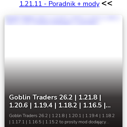
<<
1.21.11 - Poradnik + mody
Goblin Traders 26.2 | 1.21.8 |
1.20.6 | 1.19.4 | 1.18.2 | 1.16.5 |
1.15.2 Gobliny handlujące w
Goblin Traders 26.2 | 1.21.8 | 1.20.1 | 1.19.4 | 1.18.2
jaskiniach
| 1.17.1 | 1.16.5 | 1.15.2 to prosty mod dodający