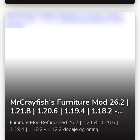
takich jak Forge, NeoForge oraz Fabric.
MrCrayfish's Furniture Mod 26.2 |
1.21.8 | 1.20.6 | 1.19.4 | 1.18.2 -
1.12.2 | Kilkadziesiąt pięknych
Furniture Mod Refurbished 26.2 | 1.21.8 | 1.20.6 |
mebli Minecraft!
1.19.4 | 1.18.2 - 1.12.2 dodaje ogromną
liczbę mebli do Minecraft. Dostajemy nowe przedmioty,