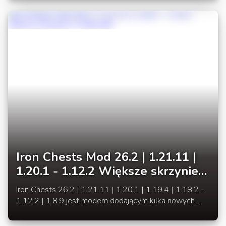
pomost [API] łączący bardzo dużo modów i w
większości wymagany na serwerach bukkit z modami.
Iron Chests Mod 26.2 | 1.21.11 |
1.20.1 - 1.12.2 Większe skrzynie
w Minecraft
Iron Chests 26.2 | 1.21.11 | 1.20.1 | 1.19.4 | 1.18.2 -
1.12.2 | 1.8.9 jest modem dodającym kilka nowych
rodzajów skrzynek do przechowywania przedmiotów.