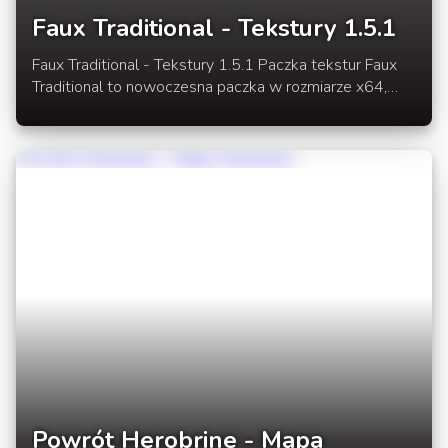
Faux Traditional - Tekstury 1.5.1
Faux Traditional - Tekstury 1.5.1 Paczka tekstur Faux
Traditional to nowoczesna paczka w rozmiarze x64,
przypominająca orginalne tekstury. Paczka stylem
przypomina rozmyte tekstury. Efekt został uzyskany
przy pomocy Photoshop. W rozwinięciu link do paczki
tekstur pod Minecraft 1.5.1
Powrót Herobrine - Mapa