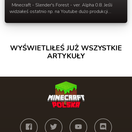
Minecraft - Slender's Forest - ver. Alpha 0.8. Jeśli
widziałeś ostatnio np. na Youtube dużo produkcji
związanych z tytułem Slender to jesteśnapewno
zainteresowany Minecraftową wersją przygód które
mrożą krew w żyłach. W temacie przedstawiamy
filmik z najnowszej wersji Slender's Forest oraz
wszystkie wymagane pliki do gry.
WYŚWIETLIŁEŚ JUŻ WSZYSTKIE
ARTYKUŁY