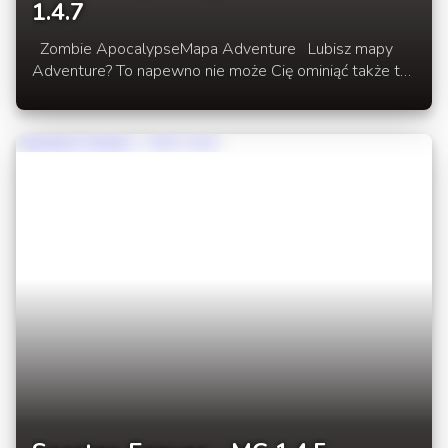
1.4.7
Zombie ApocalypseMapa Adventure Lubisz mapy
Adventure? To napewno nie może Cię ominiąć także ta
mapa, która prezentujemy. Mapa została wykonana
przez MCFRArchitect. W rozwinięciu newsa mapa,
tekstur pack, opis mapy oraz wymagania.