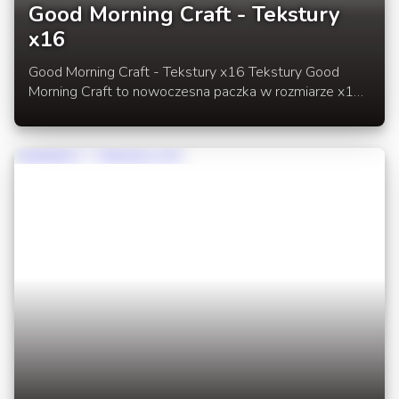
Good Morning Craft - Tekstury
x16
Good Morning Craft - Tekstury x16 Tekstury Good
Morning Craft to nowoczesna paczka w rozmiarze x16.
Paczka jest bardzo ciekawą alternatywą dla
standardowych tekstur w Minecraft. Jest prosta i działa
szybko na słabych komputerach. Zaletą tej paczki jest
orginalny wesoły styl grafik. W rozwinięciu link do
paczki tekstur pod Minecraft 1.5.1