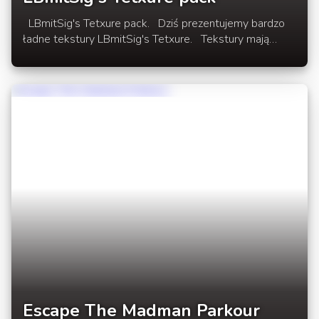
LBmitSig's Tetxure pack. Dziś prezentujemy bardzo
ładne tekstury LBmitSig's Tetxure. Tekstury mają
rozmiar x32 i są pod wersje 1.4.4. W rozwinięciu
newsa link do paczki oraz galeria + video
prezentacjatekstur LBmitSig's Tetxure.
Escape The Madman Parkour