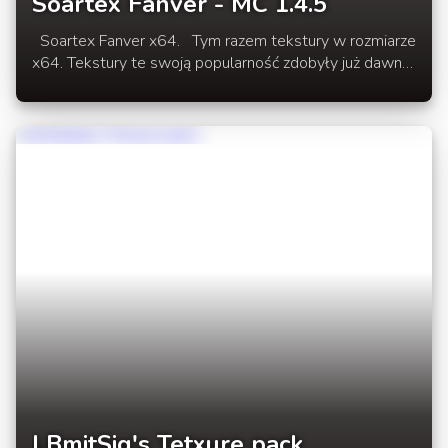
Soartex Fanver - MC 1.4.5
Soartex Fanver x64. Tym razem tekstury w rozmiarze
x64. Tekstury te swoją popularność zdobyły już dawno
temu. Najnowsza paczka tekstur pod Minecraft 1.4.5
dostępna w rozwinięciu newsa.
LBmitSig's Tetxure pack