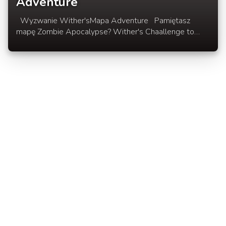
Adventure
Wyzwanie Wither'sMapa Adventure Pamiętasz
mapę Zombie Apocalypse? Wither's Chaallenge to
kolejna mapa odHypixel jaką prezentujemy. W
rozwinięciu newsa mapa, tekstur pack, opis mapy oraz
wymagania.