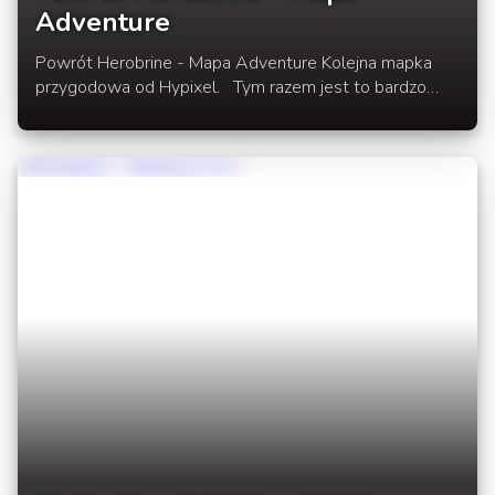
Adventure
Powrót Herobrine - Mapa Adventure Kolejna mapka
przygodowa od Hypixel. Tym razem jest to bardzo
ciekawa mapa zamku w Nether, w którym będziemy
toczyć walkę z Herobrine. Mapa opracowana jest dla 1
do 3 graczy. Powrót Herobrine jest kontunuacją
mapy Herobrine's Mansion W rozwinięciu newsa link
do mapy Powrót Herobrine oraz opis konfiguracji.