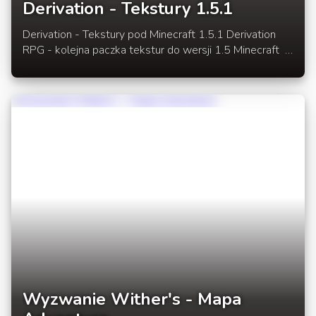
Derivation - Tekstury 1.5.1
Derivation - Tekstury pod Minecraft 1.5.1 Derivation
RPG - kolejna paczka tekstur do wersji 1.5 Minecraft
Paczka tekstur stylizowana jest pod rozgrywki na
serwerach RPG oraz singleplayer z modami. W
rozwinięciu link do paczki tekstur pod Minecraft 1.5
Wyzwanie Wither's - Mapa