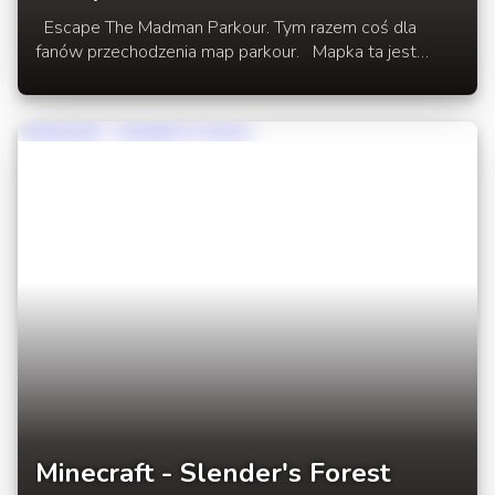
Escape The Madman Parkour. Tym razem coś dla
fanów przechodzenia map parkour. Mapka ta jest
typowym escapem zawierającym dużo elementów
parkouru. Mapka w wersji na Minecraft 1.3.2 .
Minecraft - Slender's Forest