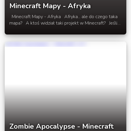
Minecraft Mapy - Afryka
Minecraft Mapy - Afryka Afryka... ale do czego taka
mapa? A ktoś widział taki projekt w Minecraft? Jeśli
lubisz oglądać i zwiedzać, nowe i kreatywne pomysły
tworzone przez znakomitych ludzi i społeczności w
Minecraft, ta mapa jest dla Ciebie.
Zombie Apocalypse - Minecraft