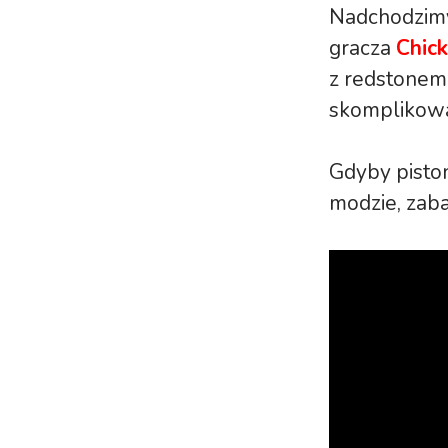
Nadchodzimy 
gracza
Chic
z redstonem 
skomplikowa
Gdyby pisto
modzie, zaba