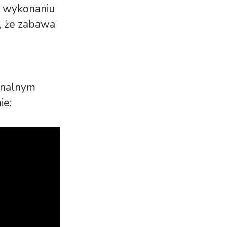
 w wykonaniu
, że zabawa
ginalnym
ie: