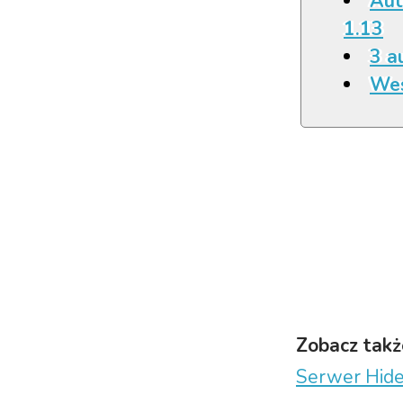
Aut
1.13
3 a
Wes
Zobacz takż
Serwer Hid