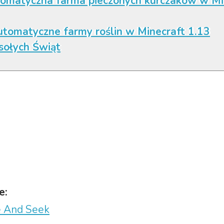
omatyczna farma pieczonych kurczaków w Mi
utomatyczne farmy roślin w Minecraft 1.13
ołych Świąt
e:
e And Seek