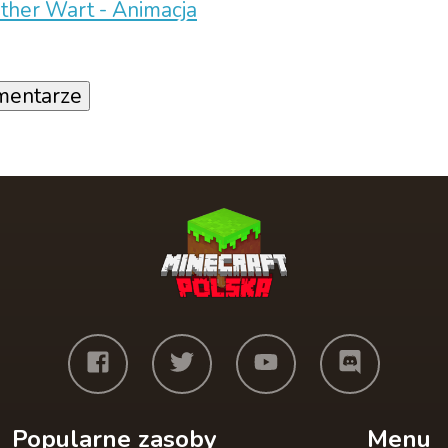
ther Wart - Animacja
mentarze
Popularne zasoby
Menu