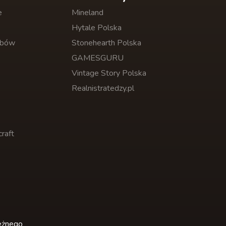
e
Mineland
Hytale Polska
obów
Stonehearth Polska
GAMESGURU
Vintage Story Polska
Realnistratedzy.pl
raft
leżnego