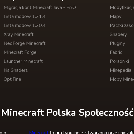
Migracja kont Minecraft Java - FAQ
Modyfikacj
Lista modów 1.21.4
Mapy
Lista modów 1.20.4
Paczki zas
Xray Minecraft
Shadery
NeoForge Minecraft
Pluginy
Minecraft Forge
Fabric
Launcher Minecraft
Poradniki
Iris Shaders
Minepedia
OptiFine
Moby Minec
Minecraft Polska Społeczność
Minecraft
to gra typu indie, stworzona przez nieza