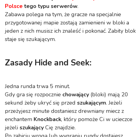
Polsce
tego typu serwerów
.
Zabawa polega na tym, że gracze na specjalnie
przygotowanej mapie zostają zamienieni w bloki a
jeden z nich musisz ich znaleść i pokonać. Zabity blok
staje się szukającym.
Zasady
Hide and Seek
:
Jedna runda trwa 5 minut.
Gdy gra się rozpocznie
chowający
(bloki) mają 20
sekund żeby ukryć się przed
szukającym
. Jeżeli
przeżyjesz minute dostaniesz drewniany miecz z
enchantem
Knockback
, który pomoże Ci w ucieczce
jeżeli
szukający
Cię znajdzie.
Po zabiciu wroga lub wygraniu rundy dostajesz