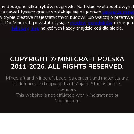
 dostępne kilka trybów rozgrywki. Na trybie wieloosobowym M
i a nawet tysiące gracze spotykają się na jednym
serwerze minec
w trybie creative majestatycznych budowli lub walczą o przetrwan
val. Do Minecraft powstało tysiące
modów
,
poradników
, różnego 
tekstury
,
map
na których każdy znajdzie coś dla siebie.
COPYRIGHT © MINECRAFT POLSKA
2011-2026. ALL RIGHTS RESERVED.
Minecraft and Minecraft Legends content and materials are
trademarks and copyrights of Mojang Studios and its
licensors.
This website is not affiliated with Minecraft.net or
Mojang.com