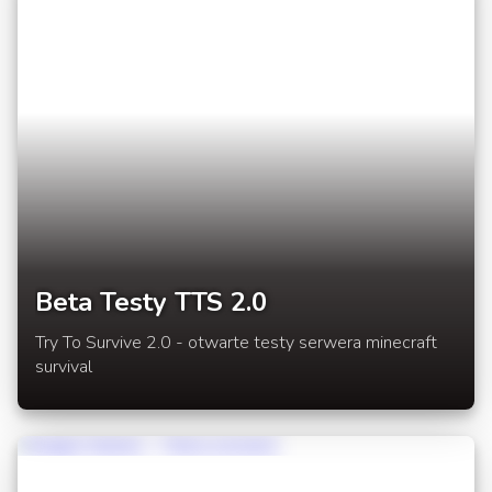
w grze. Mało? Chyba jednak było warto poczekać po
tym co zobaczycie za chwilę. W rozwinięciu linki do
testowego Launchera oraz lista zmian wydania
13w21a.
Beta Testy TTS 2.0
Try To Survive 2.0 - otwarte testy serwera minecraft
survival