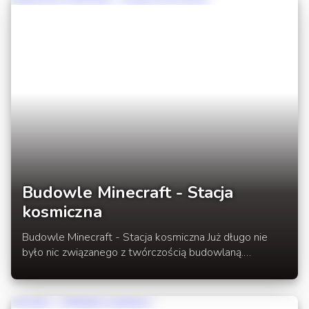
Budowle Minecraft - Stacja
kosmiczna
Budowle Minecraft - Stacja kosmiczna Już długo nie
było nic związanego z twórczością budowlaną.
Zaczniemy dziś od prezentacji Stacji Kosmicznej
autorstwa carloooo. Cały projekt jest bardzo orginalny i
warto sobie pobrać mapę, aby zobaczyć z bliska jak to