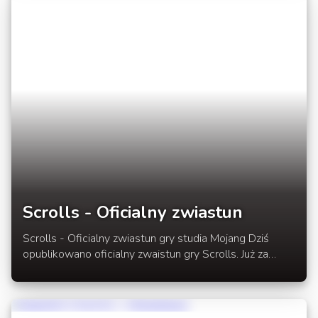
wszystko wygląda. Dla nas rewelacja :D Nie
przedłużając już zapraszamy do oglądania i oceniania.
W rozwinięciu mapka, filmik oraz link do pobrania.
Scrolls - Oficialny zwiastun
Scrolls - Oficialny zwiastun gry studia Mojang Dziś
opublikowano oficialny zwaistun gry Scrolls. Już za
tydzień 3.06 gra wejdzie w fazę otwartej bety. Scrolls
ma kosztować trochę ponad 60 zł. Jak wiadomo będzie
to kolejna rewelacyjna gra od studia Mojang. W
rozwinięciu zwiastun oraz link do strony Scrolls.