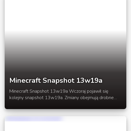
newsa.
Minecraft Snapshot 13w19a
Minecraft Snapshot 13w19a Wczoraj pojawił się
kolejny snapshot 13w19a. Zmiany obejmują drobne
poprawki, zmiane tekstury węgla drzewnego, lapisu
oraz bloku węgla. Dodano także nowe bloki -
utwardzoną kolorową glinę. Pełna lista zmian w
roziwnięciu newsa.