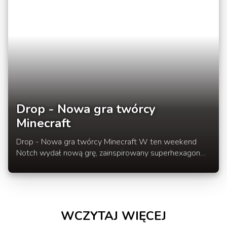
Xbox360.
Drop - Nowa gra twórcy
Minecraft
Drop - Nowa gra twórcy Minecraft W ten weekend
Notch wydał nową grę, zainspirowany superhexagon
oraz własnym sufitem w mieszkaniu.Gra nazwywa się
Drop. W grze musimy wpisywać literki, które widzimy
na ekranie...Więcej w rozwinięciu newsa.
WCZYTAJ WIĘCEJ