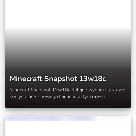
Minecraft Snapshot 13w18c
Minecraft Snapshot 13w18c Kolejne wydanie testowe,
korzystające z nowego Launchera, tym razem
wzbogacone o nowy blok węgla, receptury tworzenia
kilku wcześniej dodanych przedmiotów oraz poprawki
wielu błędów. W rozwinięciu linki do testowego
Launchera oraz lista zmian.