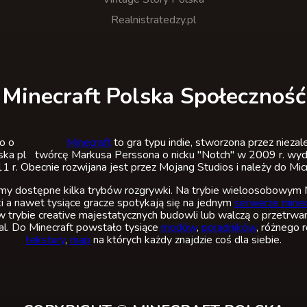
Realnistratedzy.pl
Minecraft Polska Społeczność
Minecraft
to gra typu indie, stworzona przez nieza
twórcę Markusa Perssona o nicku "Notch" w 2009 r. wyda
 r. Obecnie rozwijana jest przez Mojang Studios i należy do Mic
 dostępne kilka trybów rozgrywki. Na trybie wieloosobowym M
i a nawet tysiące gracze spotykają się na jednym
serwerze minec
w trybie creative majestatycznych budowli lub walczą o przetrwan
val. Do Minecraft powstało tysiące
modów
,
poradników
, różnego 
tekstury
,
map
na których każdy znajdzie coś dla siebie.