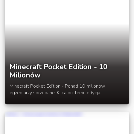
Minecraft Pocket Edition - 10
Milionów
Minecraft Pocket Edition - Ponad 10 milionów
egzeplarzy sprzedane. Kilka dni temu edycja
kieszonkowego Minecraft przekorczyła 10 milionów
sprzedanych sztuk. Jest to kolejny wielki sukces
szwedzkiego developera spod znaku Mojang. Pocket
Edition goni tym samy edycję na PC. W ciągu półtora
roku dogoniła znacząco tą drugą. Następnym wydaniem
jakie przekroczy 10 milionów będzię wersja na