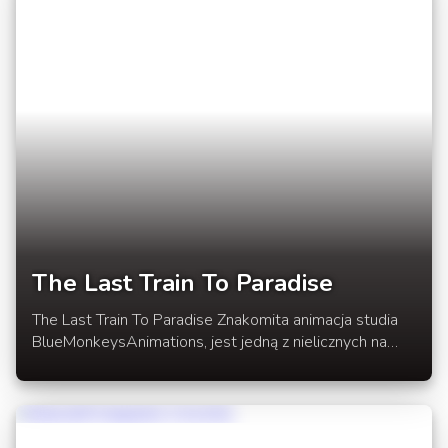
The Last Train To Paradise
The Last Train To Paradise Znakomita animacja studia
BlueMonkeysAnimations, jest jedną z nielicznych na
minecraftowej scenie, która nas tak zaszokowała.
Efekt pracy studia BMA jest wyśmienity. Nie będziemy
komentować co w filmiku zobaczycie.Takie animacje jak
ta to perełki na Youtubie. Animacja w roziwnięciu