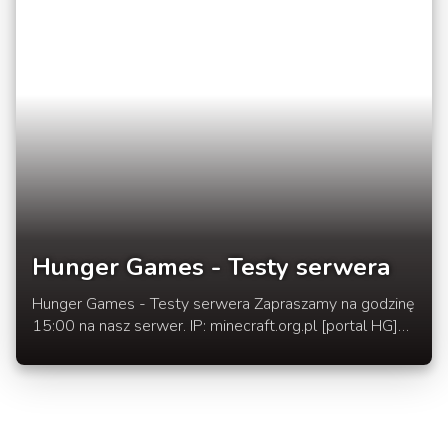
Hunger Games - Testy serwera
Hunger Games - Testy serwera Zapraszamy na godzinę
15:00 na nasz serwer. IP: minecraft.org.pl [portal HG]
Będziemy testować nowy serwer Hunger Games Dla
50 pierwszych graczy VIP na 7dni po zakończeniu
testów. Pełny opis w rozwinięciu newsa.