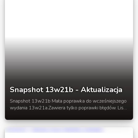
Snapshot 13w21b - Aktualizacja
Snapshot 13w21b Mała poprawka do wcześniejszego
wydania 13w21a.Zawiera tylko poprawki błędów. Lista
zmian poprzedniego snapshota --> SNAP 13w21a W
rozwinięciu linki do testowego Launchera oraz wersji
13w21b.