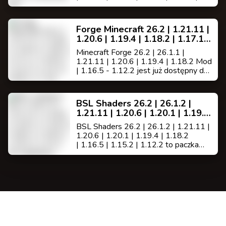
1.7.10 jest modem do minecrafta
polepszającym wygląd oraz szybkość
gry,(posiada wbudowane wsparcie
Forge Minecraft 26.2 | 1.21.11 |
dla HD tekstur, czcionek HD i
1.20.6 | 1.19.4 | 1.18.2 | 1.17.1 |
BetterGrass, nie
1.16.5 | 1.13.2 | 1.12.2 | 1.8.9 |
wymaga MCPatcher ).
Minecraft Forge 26.2 | 26.1.1 |
1.7.10
1.21.11 | 1.20.6 | 1.19.4 | 1.18.2 Mod
| 1.16.5 - 1.12.2 jest już dostępny do
pobrania. Forge jest modem
działającym jako pomost [API] łączący
bardzo dużo modów i w większości
BSL Shaders 26.2 | 26.1.2 |
wymagany na serwerach bukkit z
1.21.11 | 1.20.6 | 1.20.1 | 1.19.4
modami.
| 1.18.2 | 1.16.5 | 1.15.2 | 1.12.2
BSL Shaders 26.2 | 26.1.2 | 1.21.11 |
od Capttatsu
1.20.6 | 1.20.1 | 1.19.4 | 1.18.2
| 1.16.5 | 1.15.2 | 1.12.2 to paczka
shaderów dla Minecraft: Edycja Java
autorstwa Capttatsu i posiada duże
możliwości dostosowywania oraz
optymalizacji.