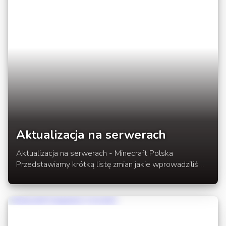
Aktualizacja na serwerach
Aktualizacja na serwerach - Minecraft Polska
Przedstawiamy krótką listę zmian jakie wprowadziliśmy
na naszych serwerach. Już jutro startuje serwer Survival
Games. Pełna lista zmian w rozwnięciu newsa. Od
5.05.2013 aby grać na naszych serwerach, należy
wjeść na serwer główny.IP: minecraft.org.pl