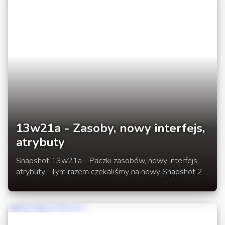
13w21a - Zasoby, nowy interfejs,
atrybuty
Snapshot 13w21a - Paczki zasobów, nowy interfejs,
atrybuty... Tym razem czekaliśmy na nowy Snapshot 2
tygodnie. Nie odnajdziemy w tym wydaniu żadnych
rewelacyjnych nowości, ale za to poprawiono kilka
błędów związanych z nowościami z poprzednich 2
snapshotów oraz rozwinięto część starych systemów