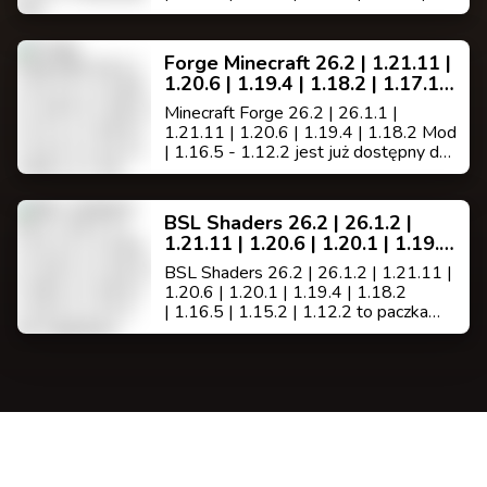
1.7.10 jest modem do minecrafta
polepszającym wygląd oraz szybkość
gry,(posiada wbudowane wsparcie
Forge Minecraft 26.2 | 1.21.11 |
dla HD tekstur, czcionek HD i
1.20.6 | 1.19.4 | 1.18.2 | 1.17.1 |
BetterGrass, nie
1.16.5 | 1.13.2 | 1.12.2 | 1.8.9 |
wymaga MCPatcher ).
Minecraft Forge 26.2 | 26.1.1 |
1.7.10
1.21.11 | 1.20.6 | 1.19.4 | 1.18.2 Mod
| 1.16.5 - 1.12.2 jest już dostępny do
pobrania. Forge jest modem
działającym jako pomost [API] łączący
bardzo dużo modów i w większości
BSL Shaders 26.2 | 26.1.2 |
wymagany na serwerach bukkit z
1.21.11 | 1.20.6 | 1.20.1 | 1.19.4
modami.
| 1.18.2 | 1.16.5 | 1.15.2 | 1.12.2
BSL Shaders 26.2 | 26.1.2 | 1.21.11 |
od Capttatsu
1.20.6 | 1.20.1 | 1.19.4 | 1.18.2
| 1.16.5 | 1.15.2 | 1.12.2 to paczka
shaderów dla Minecraft: Edycja Java
autorstwa Capttatsu i posiada duże
możliwości dostosowywania oraz
optymalizacji.