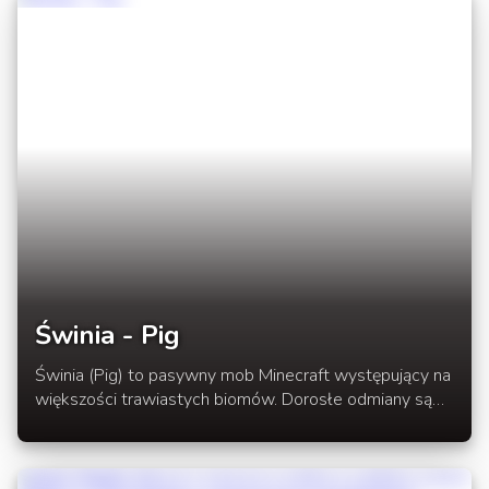
Świnia - Pig
Świnia (Pig) to pasywny mob Minecraft występujący na
większości trawiastych biomów. Dorosłe odmiany są
źródłem pozyskiwania surowej wieprzowiny, a także
można na nich jeździć używając siodła.