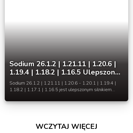
Sodium 26.1.2 | 1.21.11 | 1.20.6 |
1.19.4 | 1.18.2 | 1.16.5 Ulepszony
silnik renderowania zwiększający
Sodium 26.1.2 | 1.21.11 | 1.20.6 - 1.20.1 | 1.19.4 |
FPS w Minecraft
1.18.2 | 1.17.1 | 1.16.5 jest ulepszonym silnikiem
renderowania, zwiększającym FPS w Minecraft.
WCZYTAJ WIĘCEJ