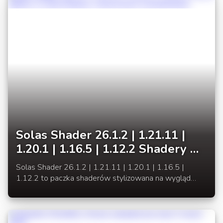
Solas Shader 26.1.2 | 1.21.11 |
1.20.1 | 1.16.5 | 1.12.2 Shadery w
stylu fantasy z kolorowym
Solas Shader 26.1.2 | 1.21.11 | 1.20.1 | 1.16.5 |
oświetleniem
1.12.2 to paczka shaderów stylizowana na wygląd
fantasy dodający nowoczesnego wyglądu Minecraft,
która zapewnie niesamowite efekty wizualne.