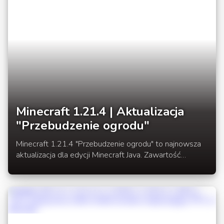
Minecraft 1.21.4 | Aktualizacja
"Przebudzenie ogrodu"
Minecraft 1.21.4 "Przebudzenie ogrodu" to najnowsza
aktualizacja dla edycji Minecraft Java. Zawartość
obejmuje nowy biom bladego ogrodu, rodzinę bloków
żywicznych oraz nowego moba Trzeszcza.