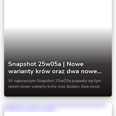
Snapshot 25w05a | Nowe
warianty krów oraz dwa nowe
bloki dekoracyjne
W najnowszym Snapshot 25w05a pojawiły się tym
razem nowe warianty krów oraz dodano dwa nowe
bloki roślin.