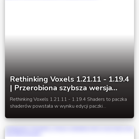
Rethinking Voxels 1.21.11 - 1.19.4
| Przerobiona szybsza wersja
shaderów Complementary
Rethinking Voxels 1.21.11 - 1.19.4 Shaders to paczka
shaderów powstała w wyniku edycji paczki
Complementary Reimagined.