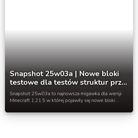
Snapshot 25w03a | Nowe bloki
testowe dla testów struktur przy
pomocy bloków
Snapshot 25w03a to najnowsza migawka dla wersji
Minecraft 1.21.5 w której pojawiły się nowe bloki
testowe, do przeprowadzania testów na strukturach.