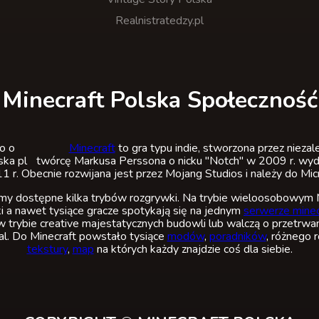
Realnistratedzy.pl
Minecraft Polska Społeczność
Minecraft
to gra typu indie, stworzona przez nieza
twórcę Markusa Perssona o nicku "Notch" w 2009 r. wyda
 r. Obecnie rozwijana jest przez Mojang Studios i należy do Mic
 dostępne kilka trybów rozgrywki. Na trybie wieloosobowym M
i a nawet tysiące gracze spotykają się na jednym
serwerze minec
w trybie creative majestatycznych budowli lub walczą o przetrwan
val. Do Minecraft powstało tysiące
modów
,
poradników
, różnego 
tekstury
,
map
na których każdy znajdzie coś dla siebie.