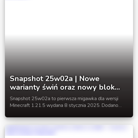
Snapshot 25w02a | Nowe
warianty świń oraz nowy blok
dekoracyjny
Snapshot 25w02a to pierwsza migawka dla wersji
Minecraft 1.21.5 wydana 8 stycznia 2025. Dodano
nowe warianty świni, nowe kwiaty oraz ściółkę z liści.