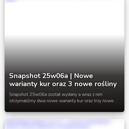
Snapshot 25w06a | Nowe
warianty kur oraz 3 nowe rośliny
Snapshot 25w06a został wydany a wraz z nim
otrzymaliśmy dwa nowe warianty kur oraz trzy nowe
rośliny.