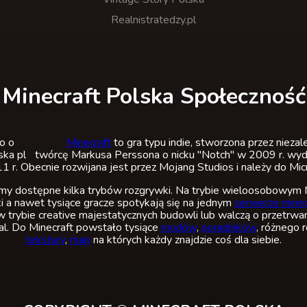
Realnistratedzy.pl
Minecraft Polska Społeczność
Minecraft
to gra typu indie, stworzona przez nieza
twórcę Markusa Perssona o nicku "Notch" w 2009 r. wyda
 r. Obecnie rozwijana jest przez Mojang Studios i należy do Mic
 dostępne kilka trybów rozgrywki. Na trybie wieloosobowym M
i a nawet tysiące gracze spotykają się na jednym
serwerze minec
w trybie creative majestatycznych budowli lub walczą o przetrwan
val. Do Minecraft powstało tysiące
modów
,
poradników
, różnego 
tekstury
,
map
na których każdy znajdzie coś dla siebie.