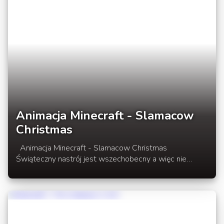
Animacja Minecraft - Slamacow
Christmas
Animacja Minecraft - Slamacow Christmas
Świąteczny nastrój jest wszechobecny a więc nie
mogło zabraknąć animacji na ten okres. Nie kto inny
jak Slamacow przygotował animacje dedykowaną pod
okres Świąt. W rozwinięciu newsa minecraftowa
animacja Świąteczna.