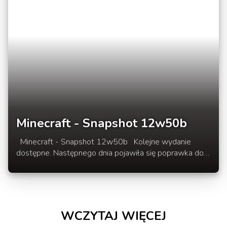
Minecraft - Snapshot 12w50b
Minecraft - Snapshot 12w50b Kolejne wydanie
dostępne. Następnego dnia pojawiła się poprawka do
wersji 12w50b naprawiająca kilka drobnych błedów.
Dodano jedno nowe zaklęcie, usprawniono sztuczne
ognie oraz poprawiono błędy. Lista zmian SNAPSHOT
12w50a/b w rozwinięciu newsa.
WCZYTAJ WIĘCEJ