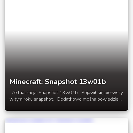
pojemników.
Minecraft: Snapshot 13w01b
Aktualizacja: Snapshot 13w01b Pojawił się pierwszy
w tym roku snapshot. Dodatkowo można powiedzieć
że jest to pierwszy Redston Update. Dostaliśmy nową
rudę, nowy blok dekoracyjny i kilka nowych elementów
do Redstone! W rozwinięciu newsa poczytacie o
wszystkich nowościach.