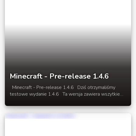
Minecraft - Pre-release 1.4.6
Minecraft - Pre-release 1.4.6 Dziś otrzymaliśmy
testowe wydanie 1.4.6 Ta wersja zawiera wszytkie
rzeczy dodane w 12w49 oraz 12w50 oraz kilka
poprawek błedów odkrytych przez Dinnerbone.
Oficiane wydanie zobaczymy 20.12 czyli w ten
czwartek.