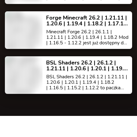
1.7.10 jest modem do minecrafta
polepszającym wygląd oraz szybkość
gry,(posiada wbudowane wsparcie
Forge Minecraft 26.2 | 1.21.11 |
dla HD tekstur, czcionek HD i
1.20.6 | 1.19.4 | 1.18.2 | 1.17.1 |
BetterGrass, nie
1.16.5 | 1.13.2 | 1.12.2 | 1.8.9 |
wymaga MCPatcher ).
Minecraft Forge 26.2 | 26.1.1 |
1.7.10
1.21.11 | 1.20.6 | 1.19.4 | 1.18.2 Mod
| 1.16.5 - 1.12.2 jest już dostępny do
pobrania. Forge jest modem
działającym jako pomost [API] łączący
bardzo dużo modów i w większości
BSL Shaders 26.2 | 26.1.2 |
wymagany na serwerach bukkit z
1.21.11 | 1.20.6 | 1.20.1 | 1.19.4
modami.
| 1.18.2 | 1.16.5 | 1.15.2 | 1.12.2
BSL Shaders 26.2 | 26.1.2 | 1.21.11 |
od Capttatsu
1.20.6 | 1.20.1 | 1.19.4 | 1.18.2
| 1.16.5 | 1.15.2 | 1.12.2 to paczka
shaderów dla Minecraft: Edycja Java
autorstwa Capttatsu i posiada duże
możliwości dostosowywania oraz
optymalizacji.