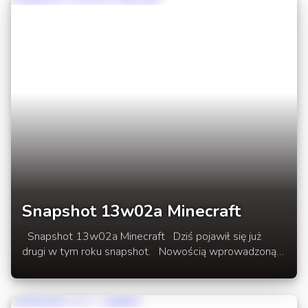
Snapshot 13w02a Minecraft
Snapshot 13w02a Minecraft Dziś pojawił się już
drugi w tym roku snapshot. Nowością wprowadzoną
w tej wersji jest nowy system przechowywania
tekstury w grze. Dodano bloki kwarcu, wózek z TNT
oraz kilka innych rzeczy o których poczytać można w