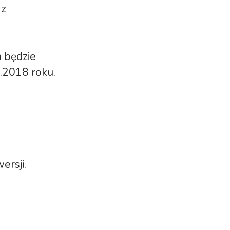
 z
a będzie
.2018 roku.
ersji.