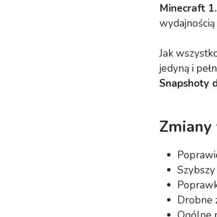
Minecraft 1
wydajnością 
Jak wszystko
jedyną i pe
Snapshoty d
Zmiany 
Poprawio
Szybszy 
Poprawki
Drobne z
Ogólne p