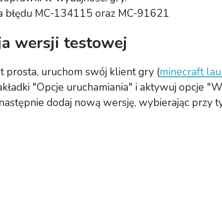
 błędu MC-134115 oraz MC-91621
ja wersji testowej
st prosta, uruchom swój klient gry (
minecraft la
akładki "Opcje uruchamiania" i aktywuj opcje "W
następnie dodaj nową wersję, wybierając przy t