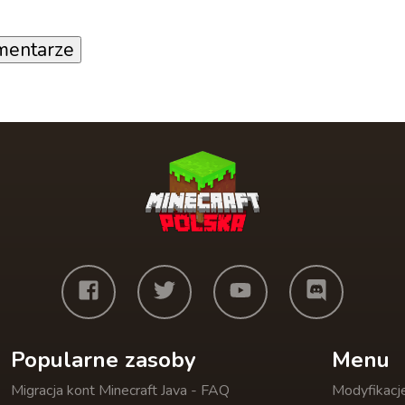
mentarze
Popularne zasoby
Menu
Migracja kont Minecraft Java - FAQ
Modyfikacj