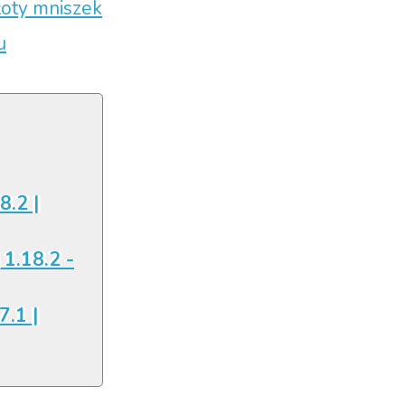
łoty mniszek
u
8.2 |
 1.18.2 -
7.1 |