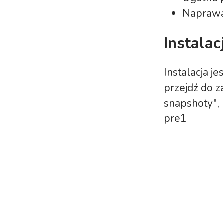
Naprawa
Instalac
Instalacja je
przejdź do z
snapshoty", 
pre1