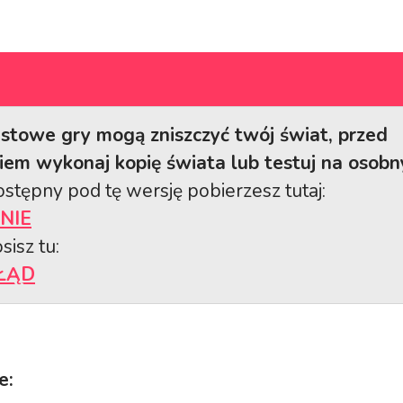
stowe gry mogą zniszczyć twój świat, przed
em wykonaj kopię świata lub testuj na osobn
stępny pod tę wersję pobierzesz tutaj:
NIE
sisz tu:
ŁĄD
e: