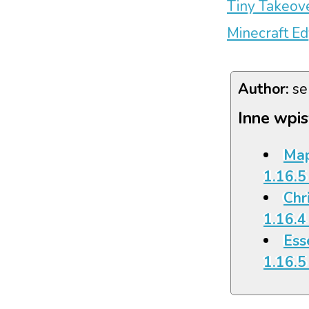
Tiny Takeove
Minecraft Ed
Author:
se
Inne wpis
Map
1.16.5
Chr
1.16.4
Esse
1.16.5