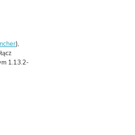
uncher
),
łącz
ym 1.13.2-