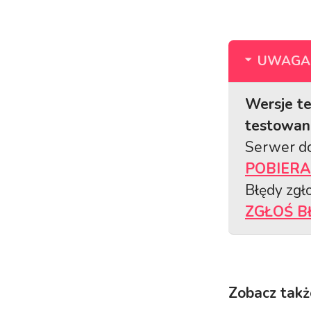
UWAGA
Wersje te
testowani
Serwer do
POBIERA
Błędy zgło
ZGŁOŚ B
Zobacz takż