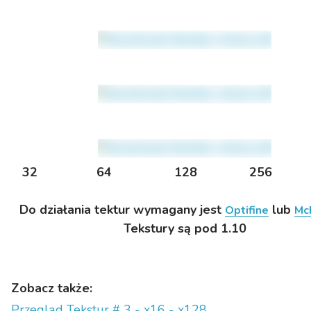
32 64 128 256 5
Do działania tektur wymagany jest
lub
Optifine
Mc
Tekstury są pod 1.10
Zobacz także:
Przegląd Tekstur # 3 - x16 - x128