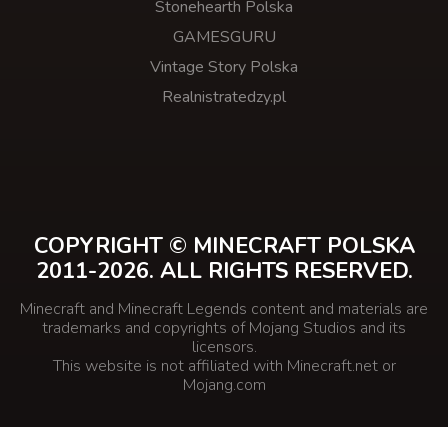
Stonehearth Polska
GAMESGURU
Vintage Story Polska
Realnistratedzy.pl
COPYRIGHT © MINECRAFT POLSKA
2011-2026. ALL RIGHTS RESERVED.
Minecraft and Minecraft Legends content and materials are
trademarks and copyrights of Mojang Studios and its
licensors.
This website is not affiliated with Minecraft.net or
Mojang.com