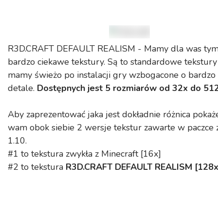
R3D.CRAFT DEFAULT REALISM -
Mamy dla was tym
bardzo ciekawe tekstury. Są to standardowe tekstury 
mamy świeżo po instalacji gry wzbogacone
o bardzo
detale.
Dostępnych jest 5 rozmiarów od 32x do 51
Aby zaprezentować jaka jest dokładnie różnica poka
wam obok siebie 2 wersje tekstur zawarte w paczce
1.10.
#1 to tekstura zwykła z Minecraft [16x]
#2 to tekstura
R3D.CRAFT DEFAULT REALISM [128x