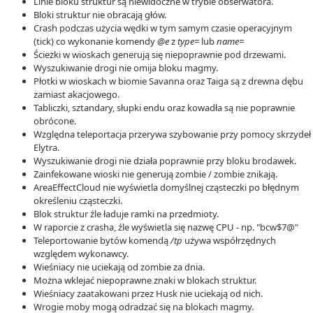
Linie bloku struktur są niewidoczne w trybie obserwatora.
Bloki struktur nie obracają głów.
Crash podczas użycia wędki w tym samym czasie operacyjnym
(tick) co wykonanie komendy
@e
z
type=
lub
name=
Ścieżki w wioskach generują się niepoprawnie pod drzewami.
Wyszukiwanie drogi nie omija bloku magmy.
Płotki w wioskach w biomie Savanna oraz Taiga są z drewna dębu
zamiast akacjowego.
Tabliczki, sztandary, słupki endu oraz kowadła są nie poprawnie
obrócone.
Względna teleportacja przerywa szybowanie przy pomocy skrzydeł
Elytra.
Wyszukiwanie drogi nie działa poprawnie przy bloku brodawek.
Zainfekowane wioski nie generują zombie / zombie znikają.
AreaEffectCloud nie wyświetla domyślnej cząsteczki po błędnym
określeniu cząsteczki.
Blok struktur źle ładuje ramki na przedmioty.
W raporcie z crasha, źle wyświetla się nazwę CPU - np. "
bcw$7@
"
Teleportowanie bytów komendą
/tp
używa współrzędnych
względem wykonawcy.
Wieśniacy nie uciekają od zombie za dnia.
Można wklejać niepoprawne znaki w blokach struktur.
Wieśniacy zaatakowani przez Husk nie uciekają od nich.
Wrogie moby mogą odradzać się na blokach magmy.