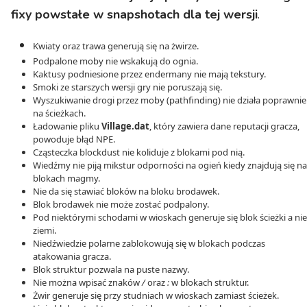
fixy powstałe w snapshotach dla tej wersji
.
Kwiaty oraz trawa generują się na żwirze.
Podpalone moby nie wskakują do ognia.
Kaktusy podniesione przez endermany nie mają tekstury.
Smoki ze starszych wersji gry nie poruszają się.
Wyszukiwanie drogi przez moby (pathfinding) nie działa poprawnie
na ścieżkach.
Ładowanie pliku
Village.dat
, który zawiera dane reputacji gracza,
powoduje błąd NPE.
Cząsteczka blockdust nie koliduje z blokami pod nią.
Wiedźmy nie piją mikstur odporności na ogień kiedy znajdują się na
blokach magmy.
Nie da się stawiać bloków na bloku brodawek.
Blok brodawek nie może zostać podpalony.
Pod niektórymi schodami w wioskach generuje się blok ścieżki a nie
ziemi.
Niedźwiedzie polarne zablokowują się w blokach podczas
atakowania gracza.
Blok struktur pozwala na puste nazwy.
Nie można wpisać znaków
/
oraz
:
w blokach struktur.
Żwir generuje się przy studniach w wioskach zamiast ścieżek.