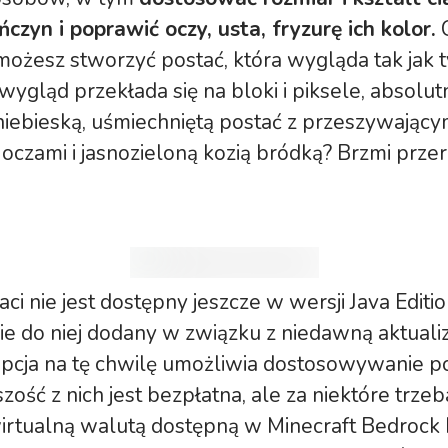
zyn i poprawić oczy, usta, fryzurę ich kolor.
C
​możesz stworzyć postać, która wygląda tak jak ty
wygląd przekłada się na bloki i piksele, absolut
iebieską, uśmiechniętą postać z przeszywający
czami i jasnozieloną kozią bródką? Brzmi przer
ci nie jest dostępny jeszcze w wersji Java Editio
e do niej dodany w związku z niedawną aktualiz
Opcja na tę chwilę umożliwia dostosowywanie 
szość z nich jest bezpłatna, ale za niektóre trzeb
rtualną walutą dostępną w Minecraft Bedrock E