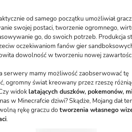
raktycznie od samego początku umożliwiał grac
nie swojej postaci, tworzenie ogromnego, wir
asowywanie go, do swoich potrzeb. Produkcja s
zeciw oczekiwaniom fanów gier sandboksowych
kowita dowolność w tworzeniu nowej zawartości
a serwery mamy możliwość zaobserwować tę
ć, ogromny świat kreowany przez rzeszę różnią
. Czy widok
latających duszków, pokemonów, m
nas w Minecrafcie dziwi? Skądże, Mojang dał te
wolną rękę graczu do
tworzenia własnego wiz
aci
.