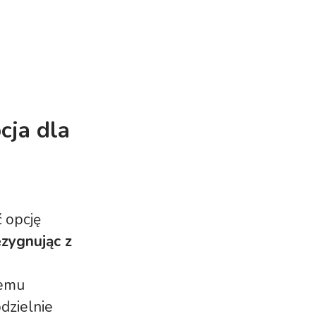
cja dla
 opcję
ezygnując z
temu
dzielnie