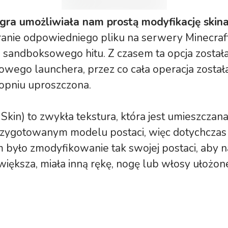
gra umożliwiała nam prostą modyfikację skina
anie odpowiedniego pliku na serwery Minecraft
 sandboksowego hitu. Z czasem ta opcja został
wego launchera, przez co cała operacja został
opniu uproszczona.
 Skin) to zwykła tekstura, która jest umieszczan
rzygotowanym modelu postaci, więc dotychczas
było zmodyfikowanie tak swojej postaci, aby n
większa, miała inną rękę, nogę lub włosy ułożon