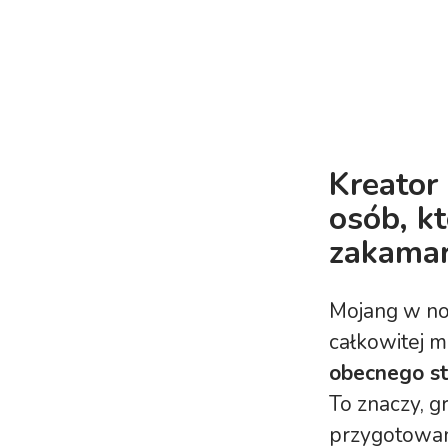
Kreator 
osób, k
zakamar
Mojang w no
całkowitej m
obecnego s
To znaczy, 
przygotowan