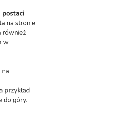
 postaci
a na stronie
a również
a w
a na
a przykład
e do góry.