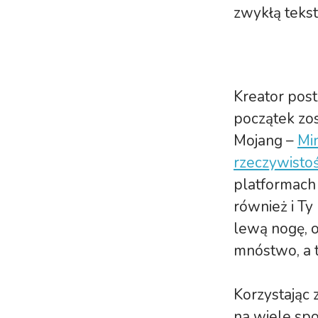
zwykłą teks
Kreator post
początek zos
Mojang –
Min
rzeczywistoś
platformach
również i Ty
lewą nogę, o
mnóstwo, a t
Korzystając 
na wiele sp