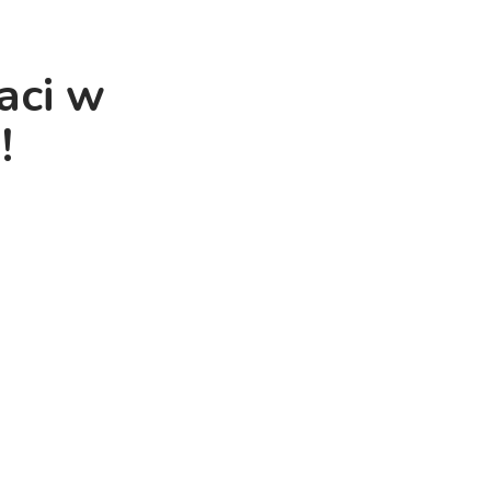
aci w
!