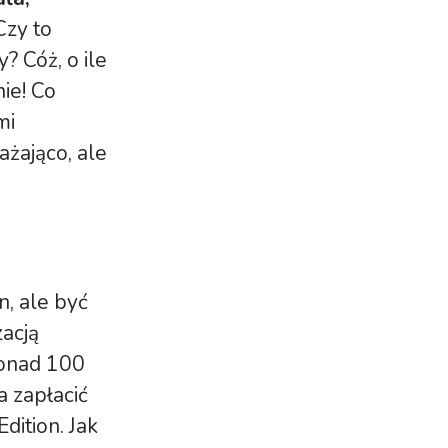
zy to
? Cóż, o ile
nie! Co
mi
ażająco, ale
n, ale być
acją
ponad 100
a zapłacić
dition. Jak