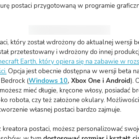
turę postaci przygotowaną w programie graficz
aci, który został wdrożony do aktualnej wersji b
tał przetestowany i wdrożony do innej produkcji
ecraft Earth, który opiera się na zabawie w roz
ci.
Opcja jest obecnie dostępna w wersji beta 
 Bedrock (
Windows 10
, Xbox One i Android
). 
 możesz mieć długie, kręcone włosy, posiadać br
ko robota, czy też założone okulary. Możliwości
worzenie własnej postaci bardzo zajmuje.
z kreatora postaci, możesz personalizować swo
osobów, w tym
dostosować rozmiar i kształt ci