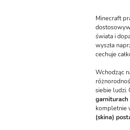
Minecraft p
dostosowywa
świata i dop
wyszła napr
cechuje cał
Wchodząc n
różnorodnoś
siebie ludzi
garniturach
kompletnie 
(skina) post