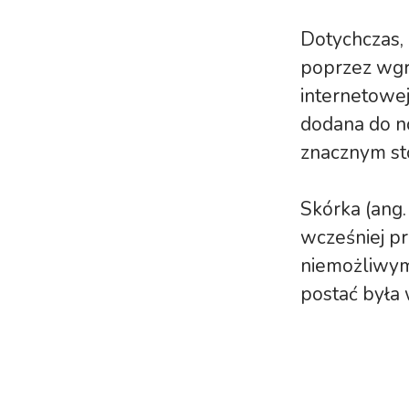
Dotychczas,
poprzez wgr
internetowej
dodana do no
znacznym st
Skórka (ang.
wcześniej p
niemożliwym 
postać była 