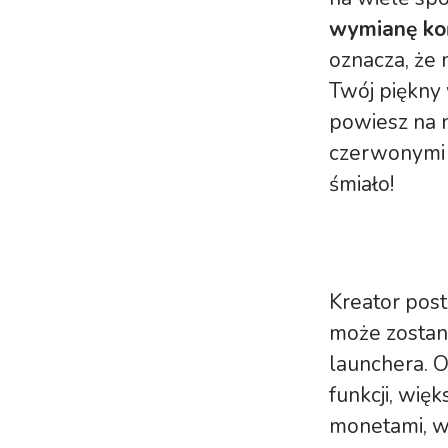
wymianę końc
oznacza, że ​
Twój piękny 
powiesz na n
czerwonymi o
śmiało!
Kreator posta
może zostani
launchera. 
funkcji, więk
monetami, wi