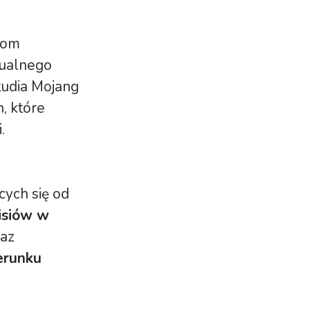
zom
tualnego
tudia Mojang
, które
.
cych się od
isiów w
raz
erunku