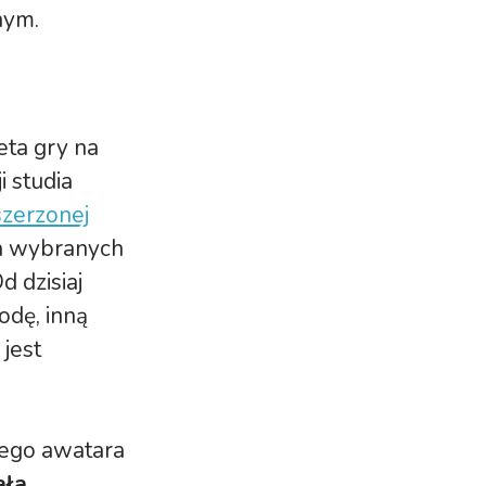
nym.
eta gry na
 studia
szerzonej
na wybranych
Od dzisiaj
odę, inną
 jest
jego awatara
ała,