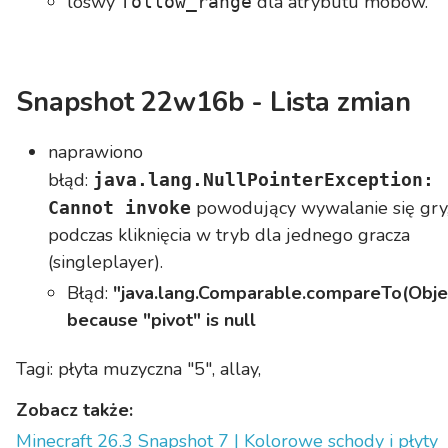
loswy
dla atrybutu mobów.
follow_range
Snapshot 22w16b - Lista zmian
naprawiono
błąd:
java.lang.NullPointerException:
powodujący wywalanie się gry
Cannot invoke
podczas kliknięcia w tryb dla jednego gracza
(singleplayer).
Błąd:
"java.lang.Comparable.compareTo(Obje
because "pivot" is null
Tagi: płyta muzyczna "5", allay,
Zobacz także:
Minecraft 26.3 Snapshot 7 | Kolorowe schody i płyty