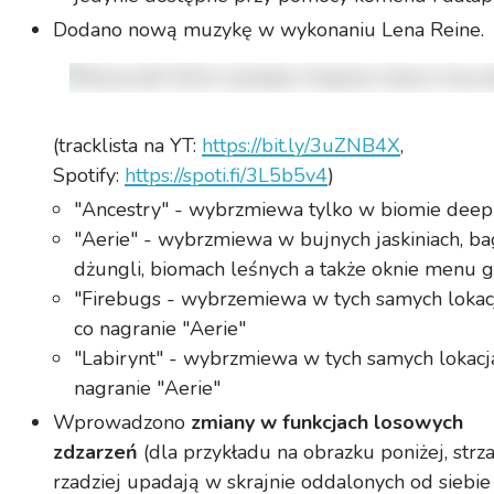
Dodano nową muzykę w wykonaniu Lena Reine.
(tracklista na YT:
https://bit.ly/3uZNB4X
,
Spotify:
https://spoti.fi/3L5b5v4
)
"Ancestry" - wybrzmiewa tylko w biomie deep
"Aerie" - wybrzmiewa w bujnych jaskiniach, ba
dżungli, biomach leśnych a także oknie menu g
"Firebugs - wybrzemiewa w tych samych lokac
co nagranie "Aerie"
"Labirynt" - wybrzmiewa w tych samych lokacj
nagranie "Aerie"
Wprowadzono
zmiany w funkcjach losowych
zdzarzeń
(dla przykładu na obrazku poniżej, strza
rzadziej upadają w skrajnie oddalonych od siebie