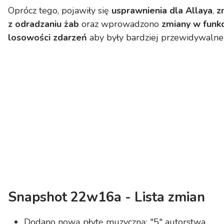
Oprócz tego, pojawiły się
usprawnienia dla Allaya
,
z
z odradzaniu żab
oraz wprowadzono
zmiany w funk
losowości zdarzeń
aby były bardziej przewidywalne
Snapshot 22w16a - Lista zmian
Dodano nową płytę muzyczną: "5" autorstwa