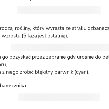
odzaj rośliny, który wyrasta ze strąku dzbanec
 wzrostu (5 faza jest ostatnią),
 go pozyskać przez zebranie gdy urośnie do p
ru,
z niego zrobić błękitny barwnik (cyan).
zbanecznika
: