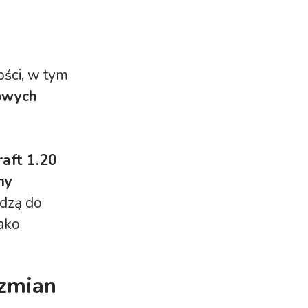
ści, w tym
nowych
raft 1.20
ny
dzą do
jako
 zmian