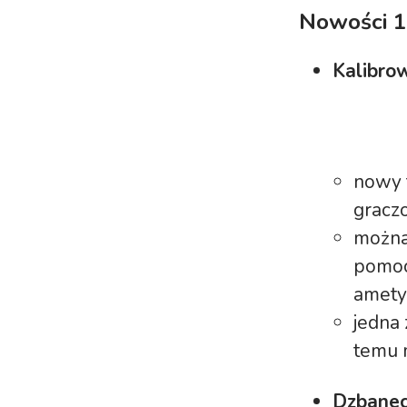
Nowości 1
Kalibro
nowy t
graczo
można
pomoc
amety
jedna 
temu 
Dzbanec