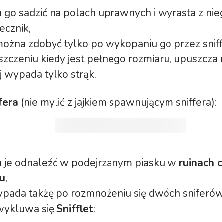
 go sadzić na polach uprawnych i wyrasta z nie
ecznik,
można zdobyć tylko po wykopaniu go przez sniff
szczeniu kiedy jest pełnego rozmiaru, upuszcza 
j wypada tylko strąk.
ffera
(nie mylić z jajkiem spawnującym sniffera):
 je odnaleźć w podejrzanym piasku w
ruinach 
u
,
wypada takżę po rozmnożeniu się dwóch sniferó
 wykluwa się
Snifflet
: