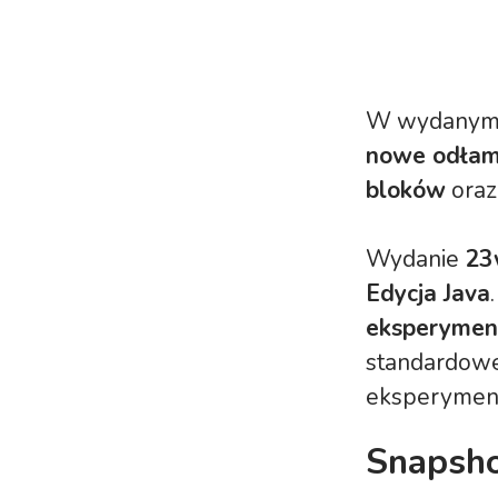
W wydany
nowe odłamk
bloków
oraz
Wydanie
23
Edycja Java
eksperymen
standardow
eksperyment
Snapsho