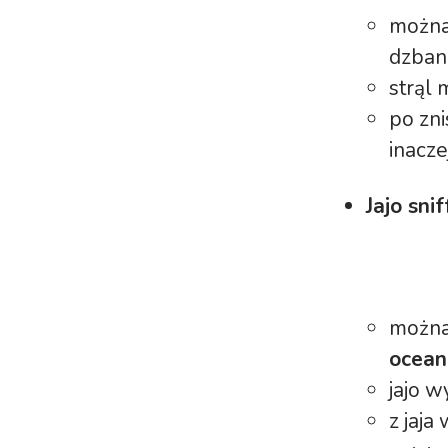
można
dzban
strąl 
po zni
inacze
Jajo sni
można
ocean
jajo 
z jaja