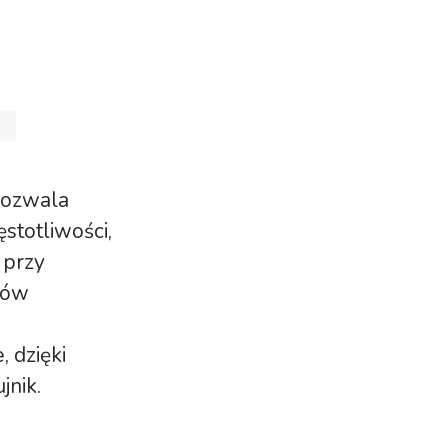
 pozwala
stotliwości,
 przy
ków
, dzięki
jnik.