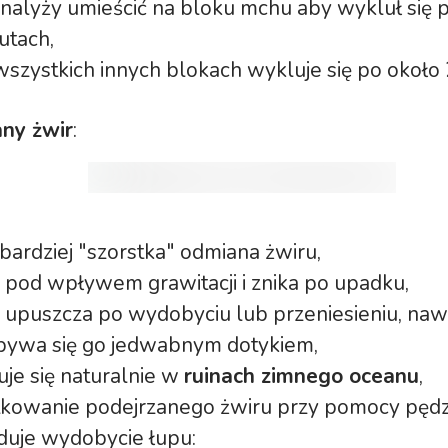
o nalyży umieścić na bloku mchu aby wykluł się 
utach,
wszystkich innych blokach wykluje się po około
any żwir
:
ardziej "szorstka" odmiana żwiru,
 pod wpływem grawitacji i znika po upadku,
e upuszcza po wydobyciu lub przeniesieniu, nawe
ywa się go jedwabnym dotykiem,
je się naturalnie w
ruinach zimnego oceanu
,
tkowanie podejrzanego żwiru przy pomocy pęd
uje wydobycie łupu: