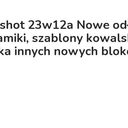
shot 23w12a Nowe od
amiki, szablony kowalsk
lka innych nowych blo