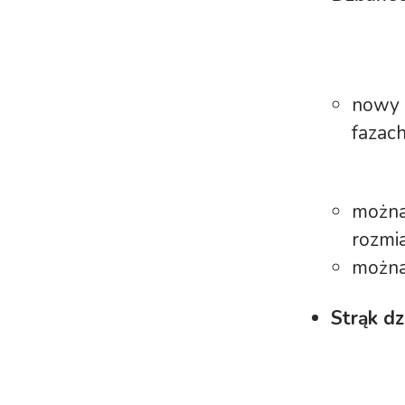
nowy r
fazach
można
rozmia
można 
Strąk d