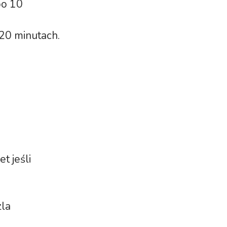
po 10
 20 minutach.
t jeśli
zla