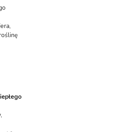
go
era,
roślinę
ciepłego
w,