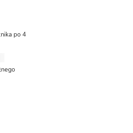
znika po 4
ełnego