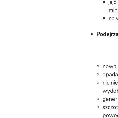
jaj
min
na 
Podejrz
nowa b
opada
nic ni
wydob
generu
szczo
powod