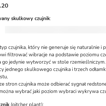
.20
wany skulkowy czujnik
:
yp czujnika, który nie generuje się naturalnie i
wi filtrować wibracje na podstawie poziomu czę
 go jedynie wytworzyć w stole rzemieślniczym.
y jednego skulkowego czujnika i trzech odłam
stu,
ze stron czujnika może odbierać sygnał redstone
można wybrać jaki poziom wybraci wykrywa czu
znik
(pitcher plant):