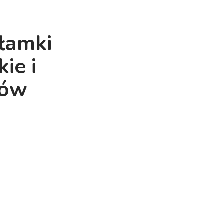
łamki
ie i
ków