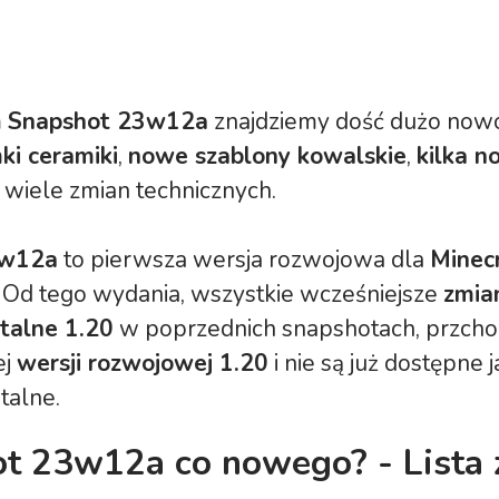
m
Snapshot 23w12a
znajdziemy dość dużo nowo
i ceramiki
,
nowe szablony kowalskie
,
kilka 
 wiele zmian technicznych.
w12a
to pierwsza wersja rozwojowa dla
Minec
. Od tego wydania, wszystkie wcześniejsze
zmia
talne 1.20
w poprzednich snapshotach, przcho
ej
wersji rozwojowej 1.20
i nie są już dostępne 
alne.
t 23w12a co nowego? - Lista