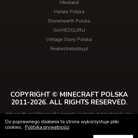
Mineland
Hytale Polska
Stonehearth Polska
GAMESGURU
Vintage Story Polska
Realnistratedzy.pl
COPYRIGHT © MINECRAFT POLSKA
2011-2026. ALL RIGHTS RESERVED.
Minecraft and Minecraft Legends content and materials are
trademarks and copyrights of Mojang Studios and its
Do poprawnego działania ta strona wykorzystuje pliki
licensors.
cookies.
Polityka prywatności
This website is not affiliated with Minecraft.net or
Mojang.com