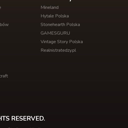
e
Mineland
Hytale Polska
obów
Stonehearth Polska
GAMESGURU
Vintage Story Polska
Realnistratedzy.pl
raft
HTS RESERVED.