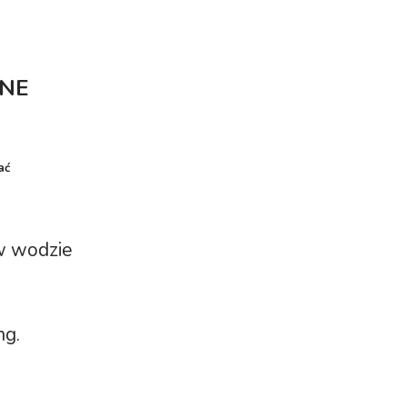
PNE
ać
 w wodzie
ng.