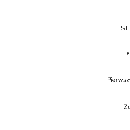
SE
P
Pierwszy
Zo