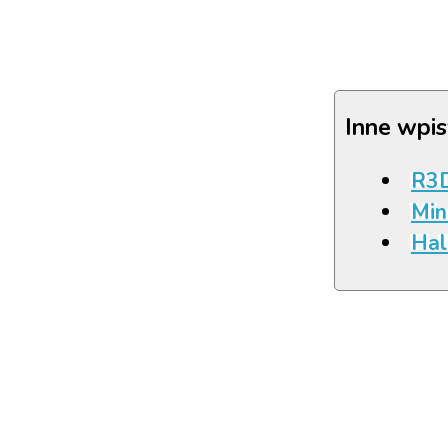
Inne wpis
R3D
Min
Hal