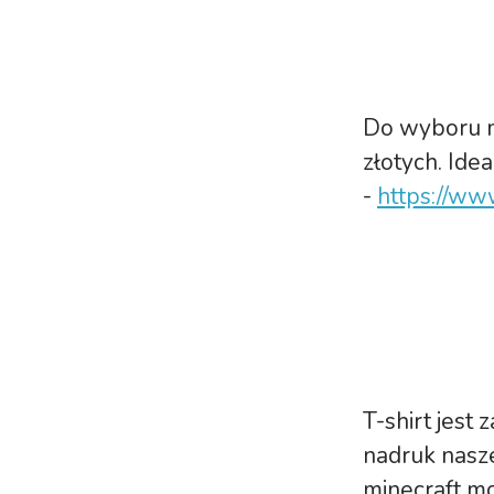
Do wyboru m
złotych. Ide
-
https://ww
T-shirt jest
nadruk nasze
minecraft m