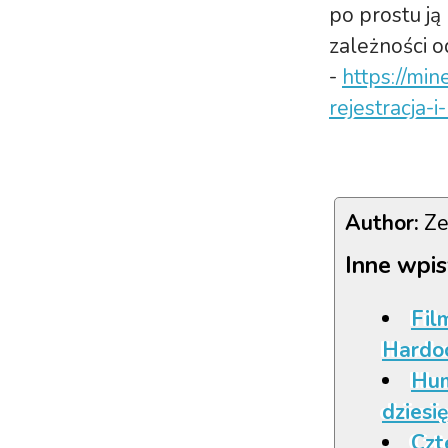
po prostu ją
zależności o
-
https://min
rejestracja-
Author:
Ze
Inne wpis
Fil
Hardoc
Hum
dziesię
Czt