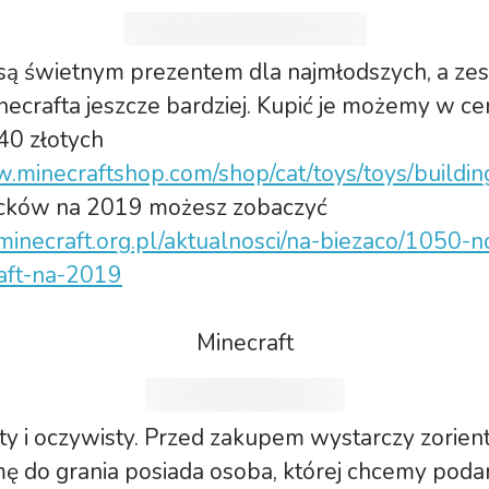
 są świetnym prezentem dla najmłodszych, a ze
ecrafta jeszcze bardziej. Kupić je możemy w c
40 złotych
w.minecraftshop.com/shop/cat/toys/toys/buildin
cków na 2019 możesz zobaczyć
/minecraft.org.pl/aktualnosci/na-biezaco/1050-
aft-na-2019
Minecraft
y i oczywisty. Przed zakupem wystarczy zorient
mę do grania posiada osoba, której chcemy poda