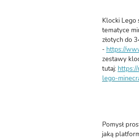
Klocki Lego
tematyce min
złotych do 3
-
https://ww
zestawy klo
tutaj:
https:/
lego-minecr
Pomysł prost
jaką platfor