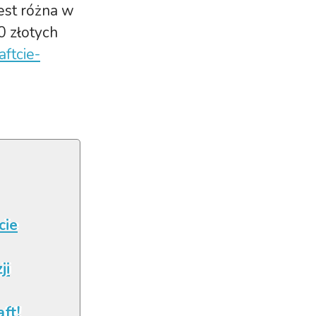
jest różna w
0 złotych
aftcie-
cie
ji
ft!