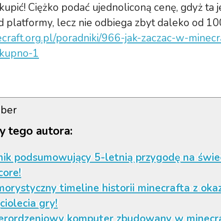
 kupić! Ciężko podać ujednoliconą cenę, gdyż ta 
d platformy, lecz nie odbiega zbyt daleko od 10
ecraft.org.pl/poradniki/966-jak-zaczac-w-minecr
i-kupno-1
ber
y tego autora:
mik podsumowujący 5-letnią przygodę na świe
ore!
orystyczny timeline historii minecrafta z okaz
ciolecia gry!
erordzeniowy komputer zbudowany w minecra