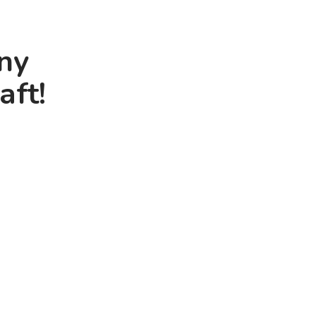
ny
aft!