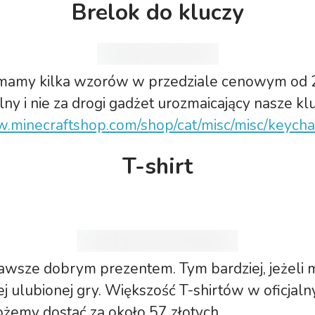
Brelok do kluczy
amy kilka wzorów w przedziale cenowym od 
alny i nie za drogi gadżet urozmaicający nasze kl
w.minecraftshop.com/shop/cat/misc/misc/keycha
T-shirt
 zawsze dobrym prezentem. Tym bardziej, jeżeli 
j ulubionej gry. Większość T-shirtów w oficjal
ożemy dostać za około 57 złotych