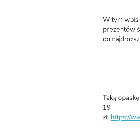
W tym wpisi
prezentów św
do najdroższ
Taką opaskę 
19
zł.
https://w