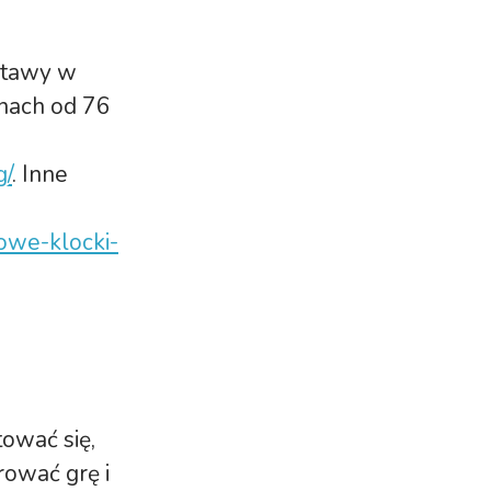
stawy w
enach od 76
g/
. Inne
nowe-klocki-
ować się,
rować grę i