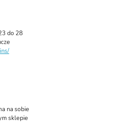
23 do 28
ucze
ins/
ma na sobie
nym sklepie