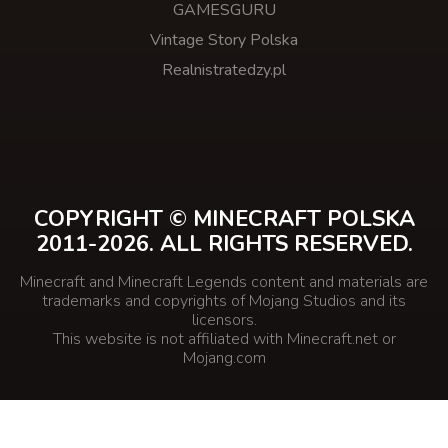
GAMESGURU
Vintage Story Polska
Realnistratedzy.pl
COPYRIGHT © MINECRAFT POLSKA
2011-2026. ALL RIGHTS RESERVED.
Minecraft and Minecraft Legends content and materials are
trademarks and copyrights of Mojang Studios and its
licensors.
This website is not affiliated with Minecraft.net or
Mojang.com