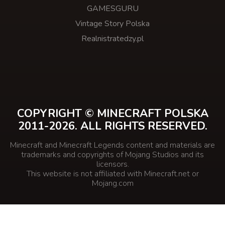
GAMESGURU
Vintage Story Polska
Realnistratedzy.pl
COPYRIGHT © MINECRAFT POLSKA
2011-2026. ALL RIGHTS RESERVED.
Minecraft and Minecraft Legends content and materials are
trademarks and copyrights of Mojang Studios and its
licensors.
This website is not affiliated with Minecraft.net or
Mojang.com