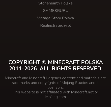
Stonehearth Polska
GAMESGURU
Vintage Story Polska
Realnistratedzy.pl
COPYRIGHT © MINECRAFT POLSKA
2011-2026. ALL RIGHTS RESERVED.
Minecraft and Minecraft Legends content and materials are
trademarks and copyrights of Mojang Studios and its
licensors.
This website is not affiliated with Minecraft.net or
Mojang.com