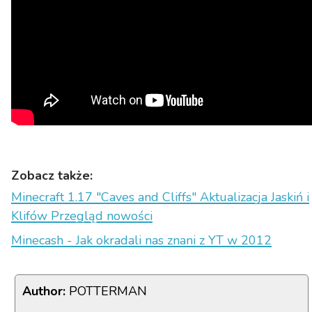
Zobacz także:
Minecraft 1.17 "Caves and Cliffs" Aktualizacja Jaskiń i
Klifów Przegląd nowości
Minecash - Jak okradali nas znani z YT w 2012
Author:
POTTERMAN