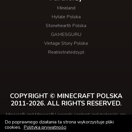
Mineland
Hytale Polska
Stonehearth Polska
GAMESGURU
Vintage Story Polska
Realnistratedzy.pl
COPYRIGHT © MINECRAFT POLSKA
2011-2026. ALL RIGHTS RESERVED.
Minecraft and Minecraft Legends content and materials are
trademarks and copyrights of Mojang Studios and its
Do poprawnego działania ta strona wykorzystuje pliki
licensors.
cookies.
Polityka prywatności
This website is not affiliated with Minecraft.net or