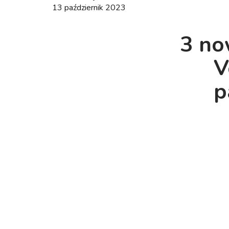
13 październik 2023
3 no
V
p