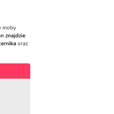
we moby
en znajdzie
cernika
oraz