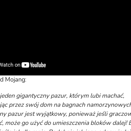
d Mojang:
 jeden
gigantyczny
pazur, którym lubi machać,
jąc przez swój dom na bagnach namorzynowych
ny pazur jest wyjątkowy, ponieważ jeśli graczow
ć, może go użyć do umieszczenia bloków dalej! 