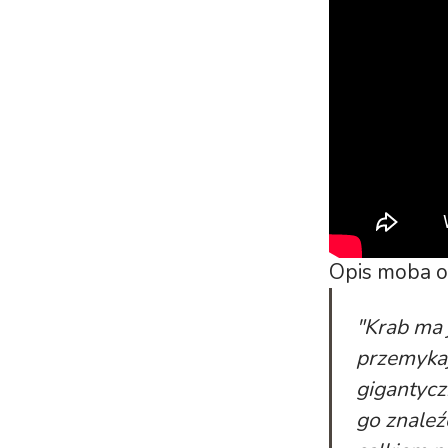
Opis moba o
"Krab ma
przemyka
gigantycz
go znaleź