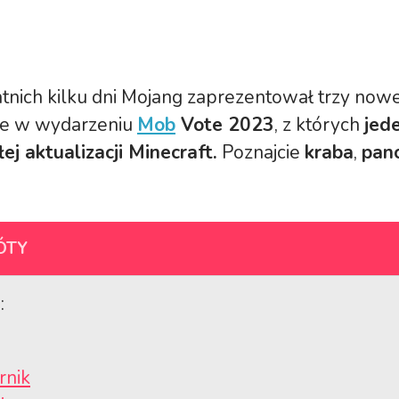
atnich kilku dni Mojang zaprezentował trzy no
ce w wydarzeniu
Mob
Vote 2023
, z których
jed
łej aktualizacji Minecraft.
Poznajcie
kraba
,
pan
ÓTY
:
rnik