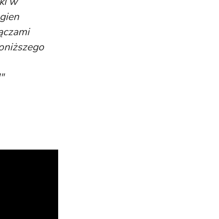
ki w
gien
ączami
poniższego
"