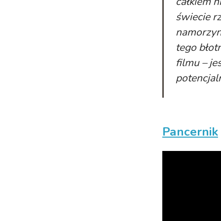
całkiem
n
świecie r
namorzyn
tego błot
filmu – j
potencjal
Pancernik