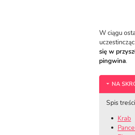
W ciągu ost
uczestinczą
się w przysz
pingwina
.
NA SKR
Spis treści
Krab
Pance