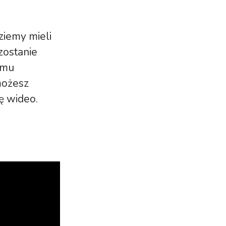
ziemy mieli
zostanie
temu
możesz
ję wideo.