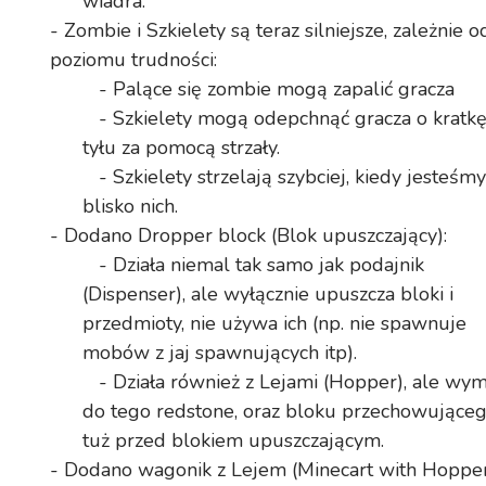
wiadra.
- Zombie i Szkielety są teraz silniejsze, zależnie o
poziomu trudności:
- Palące się zombie mogą zapalić gracza
- Szkielety mogą odepchnąć gracza o kratk
tyłu za pomocą strzały.
- Szkielety strzelają szybciej, kiedy jesteśmy
blisko nich.
- Dodano Dropper block (Blok upuszczający):
- Działa niemal tak samo jak podajnik
(Dispenser), ale wyłącznie upuszcza bloki i
przedmioty, nie używa ich (np. nie spawnuje
mobów z jaj spawnujących itp).
- Działa również z Lejami (Hopper), ale wy
do tego redstone, oraz bloku przechowujące
tuż przed blokiem upuszczającym.
- Dodano wagonik z Lejem (Minecart with Hopper