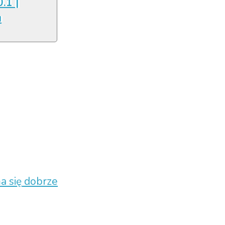
.1 |
u
ma się dobrze