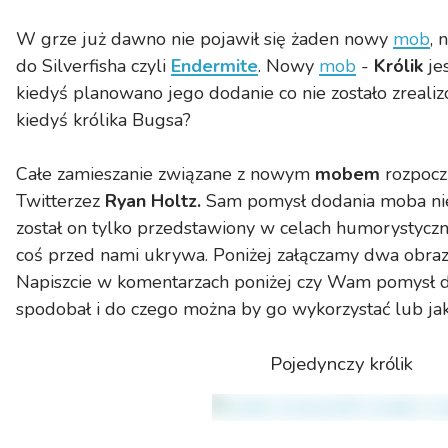
W grze już dawno nie pojawił się żaden nowy
mob
, 
do Silverfisha czyli
Endermite
. Nowy
mob
-
Królik
jes
kiedyś planowano jego dodanie co nie zostało zreal
kiedyś królika Bugsa?
Całe zamieszanie związane z nowym
mobem
rozpoczą
Twitterzez
Ryan Holtz.
Sam pomysł dodania moba nie 
został on tylko przedstawiony w celach humorystycz
coś przed nami ukrywa. Poniżej załączamy dwa obrazk
Napiszcie w komentarzach poniżej czy Wam pomysł 
spodobał i do czego można by go wykorzystać lub ja
Pojedynczy królik