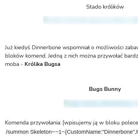
Stado królików
Już kiedyś Dinnerbone wspomniał o możliwości za
bloków komend. Jedną z nich można przywołać bardz
moba -
Królika Bugsa
Bugs Bunny
Komenda przywołania: [wpisujemy ją w bloku polec
/summon Skeleton~~1~{CustomName:"Dinnerbone",R