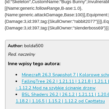
{id:"Skeleton",CustomName:"Bugs Bunny",Invulnerable
[{Name:generic.followRange,B-ase:1.0},
{Name:generic.attackDamage,Base:100}],Equipment:[{id
{Damage:3,id:397,tag:{SkullOwner:"rabbit2077"}}]},Equi
{Damage:3,id:397,tag:{SkullOwner:"slenderboss69"}}],
Author:
bolda500
Red. naczelny
Inne wpisy tego autora:
Minecraft 26.3 Snapshot 7 | Kolorowe sch
FallingTree 26.2 | 1.21.11 | 1.21.8 | 1.21.1 |
- 1.12.2 Mod na szybkie ścinanie drzew
BSL Shaders 26.2 | 26.1.2 | 1.21.11 | 1.20.6 
1.18.2 | 1.16.5 | 1.15.2 | 1.12.2 od Capttatsu