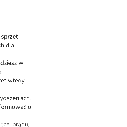
sprzet
h dla
ędziesz w
o
et wtedy,
wydażeniach.
informować o
ęcej prądu,