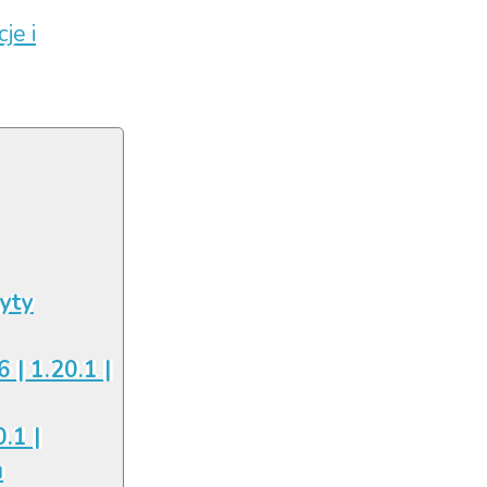
je i
łyty
6 | 1.20.1 |
.1 |
u