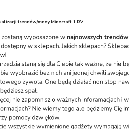
ualizacji trendów/mody Minecraft 1.RV
 zostaną wyposażone w
najnowszych trendów 
dostępny w sklepach. Jakich sklepach? Sklepac
w!
zędzia staną się dla Ciebie tak ważne, że nie b
obie wyobrazić bez nich ani jednej chwili swojeg
towego żywota. One będą działać non stop naw
 będziesz spał.
ęcej nie zapomnisz o ważnych inforamacjach i 
nformacjach? Nie wiemy tego ale będziemy Cię 
przy pomocy dzwięków.
ie wszystkie wymienione gadżety wymagają wi