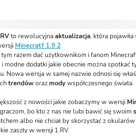
.RV
to rewolucyjna
aktualizacja
, która pojawiła
wersji
Minecratf 1.9.2
 tym razem dać użytkownikom i fanom Minecraf
i modne dodatki jakie obecnie można spotkać t
u. Nowa wersja w samej nazwie odnosi się właś
ych
trendów
oraz
mody
współczesnego świata.
kszość z nowości jakie zobaczymy w wersji
Mi
graczom, bo kto z nas nie lubi bawić się swoim
chem albo nie chciał by skorzystać z okularów 
ekie zaszły w wersji 1.RV