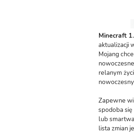
Minecraft 1
aktualizacji 
Mojang chce
nowoczesne 
relanym życi
nowoczesn
Zapewne wię
spodoba się 
lub smartwat
lista zmian j