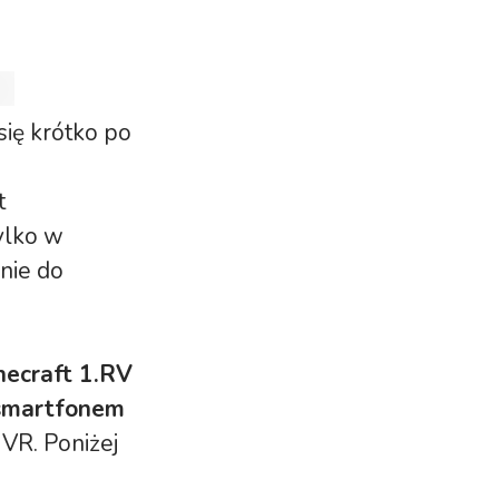
 się krótko po
t
ylko w
nie do
necraft 1.RV
smartfonem
VR. Poniżej