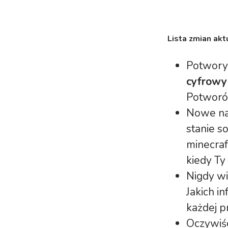
Lista zmian akt
Potwory
cyfrowy
Potworó
Nowe nar
stanie s
minecraf
kiedy Ty
Nigdy wi
Jakich i
każdej 
Oczywiśc