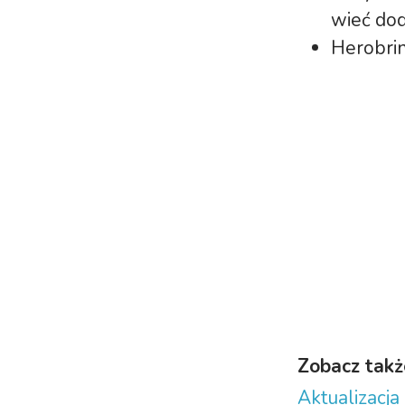
wieć dod
Herobrin
Zobacz takż
Aktualizacja