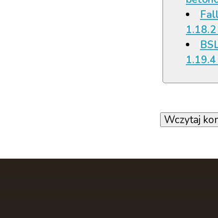
Fall
1.18.2
BSL
1.19.4 
Wczytaj ko