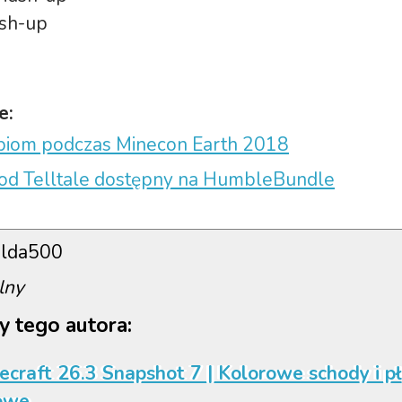
sh-up
e:
 biom podczas Minecon Earth 2018
od Telltale dostępny na HumbleBundle
lda500
lny
y tego autora:
ecraft 26.3 Snapshot 7 | Kolorowe schody i p
owe