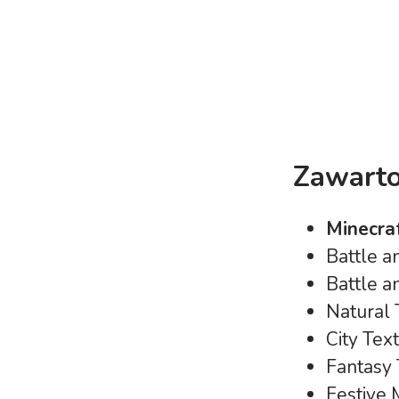
Zawart
Minecra
Battle a
Battle a
Natural 
City Tex
Fantasy 
Festive