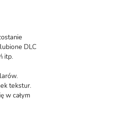
zostanie
ulubione DLC
 itp.
larów.
ek tekstur.
się w całym