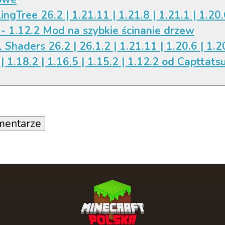
ingTree 26.2 | 1.21.11 | 1.21.8 | 1.21.1 | 1.20.
 - 1.12.2 Mod na szybkie ścinanie drzew
 Shaders 26.2 | 26.1.2 | 1.21.11 | 1.20.6 | 1.20
| 1.18.2 | 1.16.5 | 1.15.2 | 1.12.2 od Capttats
mentarze