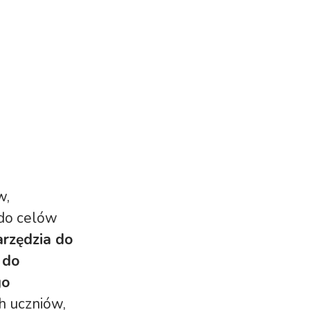
w,
 do celów
rzędzia do
 do
go
ch uczniów,