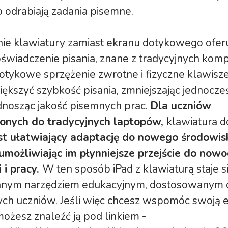
o odrabiają zadania pisemne.
ie klawiatury zamiast ekranu dotykowego oferu
świadczenie pisania, znane z tradycyjnych kom
otykowe sprzężenie zwrotne i fizyczne klawis
ększyć szybkość pisania, zmniejszając jednocześ
dnosząc jakość pisemnych prac.
Dla uczniów
onych do tradycyjnych laptopów,
klawiatura d
t ułatwiający adaptację do nowego środowis
umożliwiając im płynniejsze przejście do now
 i pracy.
W ten sposób iPad z klawiaturą staje s
nym narzędziem edukacyjnym, dostosowanym 
ch uczniów. Jeśli więc chcesz wspomóc swoją 
możesz znaleźć ją pod linkiem -