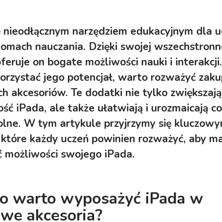
ię nieodłącznym narzędziem edukacyjnym dla 
iomach nauczania. Dzięki swojej wszechstronno
feruje on bogate możliwości nauki i interakcji
orzystać jego potencjał, warto rozważyć zaku
h akcesoriów. Te dodatki nie tylko zwiększają
ść iPada, ale także ułatwiają i urozmaicają c
olne. W tym artykule przyjrzymy się kluczow
 które każdy uczeń powinien rozważyć, aby m
 możliwości swojego iPada.
o warto wyposażyć iPada w
we akcesoria?