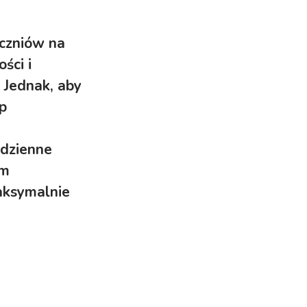
uczniów na
ści i
. Jednak, aby
p
odzienne
ym
aksymalnie