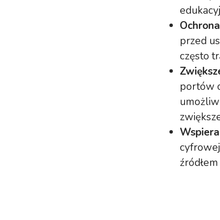
edukacy
Ochrona
przed us
często t
Zwiększe
portów c
umożliwi
zwiększe
Wspiera
cyfrowej 
źródłem 