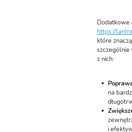
Dodatkowe ak
https://lantr
które znacz
szczególnie
z nich:
Poprawa
na bardz
długotrwa
Zwiększ
zewnętrz
i efekty