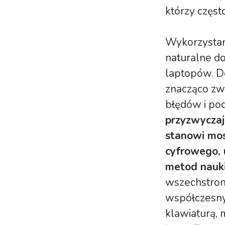
którzy częst
Wykorzystan
naturalne do
laptopów. D
znacząco zwi
błędów i po
przyzwyczaj
stanowi mos
cyfrowego, 
metod nauki
wszechstron
współczesny
klawiaturą, 