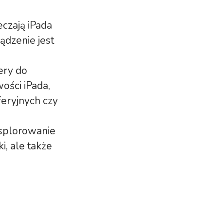
eczają iPada
ądzenie jest
ery do
ości iPada,
feryjnych czy
ksplorowanie
i, ale także