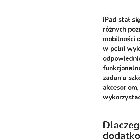
iPad stał s
różnych poz
mobilności o
w pełni wyk
odpowiednic
funkcjonalno
zadania szk
akcesoriom,
wykorzystać
Dlaczeg
dodatko