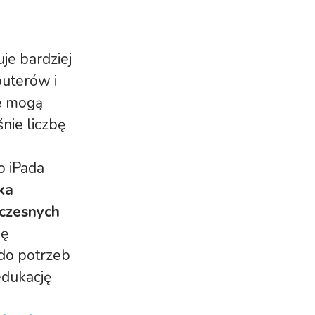
je bardziej
puterów i
ze mogą
nie liczbę
o iPada
ka
oczesnych
ię
do potrzeb
edukację