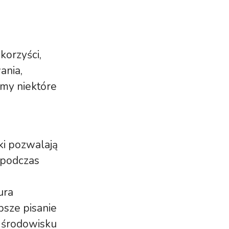
korzyści,
ania,
amy niektóre
ki pozwalają
 podczas
ura
bsze pisanie
m środowisku