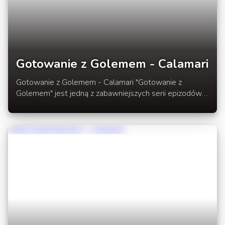
Gotowanie z Golemem - Calamari
Gotowanie z Golemem - Calamari "Gotowanie z
Golemem" jest jedną z zabawniejszych serii epizodów
w wykonaniu Dig Build Live. Dziś 3 miunutowy epizod,
w którym Golem będzie gotować Calamari. Zobaczcie
sami co z tego wyszło. Filmik w rozwinięciu newsa.