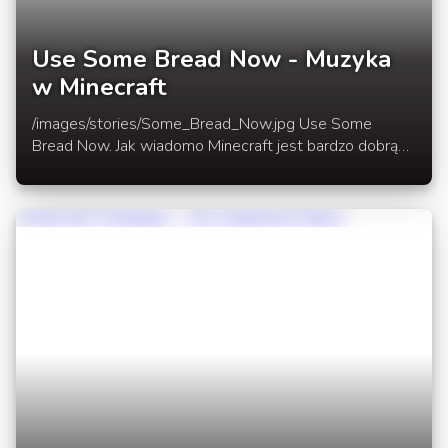
Use Some Bread Now - Muzyka
w Minecraft
/images/stories/Some_Bread_Now.jpg Use Some
Bread Now. Jak wiadomo Minecraft jest bardzo dobrą
grą inspirującą do tworzenia różnych rzeczy.Dzisiaj
przedstawiamy kolejny bardzo dobrze wykonany utwór
pod tytułem - Use Some Bread Now . Filmik
prezentujący piosenkę w rozwinięciu newsa.