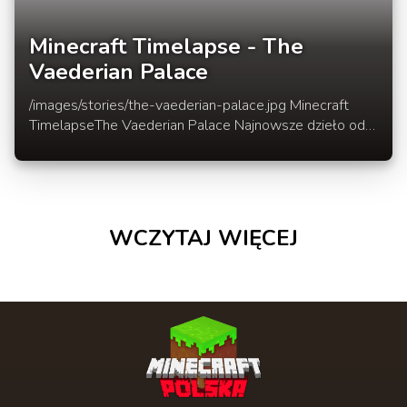
Minecraft Timelapse - The
Vaederian Palace
/images/stories/the-vaederian-palace.jpg Minecraft
TimelapseThe Vaederian Palace Najnowsze dzieło od
FyreUK.Nowy na ogromną skalę Timelapse w którym
zbudowano Pałac Królewski na ogromnym bezkresnym
oceanie.
WCZYTAJ WIĘCEJ