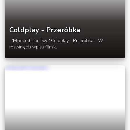
Coldplay - Przeróbka
"Minecraft for Two" Coldplay - Przeróbka W
rozwinięciu wpisu filmik.