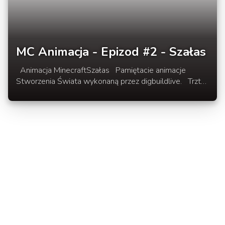
MC Animacja - Epizod #2 - Szałas
Animacja MinecraftSzałas Pamiętacie animacje
Stworzenia Świata wykonaną przez digbuildlive. Trzt
dni temu pojawił się kolejny epizod z serii, w którym
przedstawiona została zabawna historia jak przetrwać
pierwszą noc w Minecraft. W rozwinięciu drugi epizod
z serii: Szałas