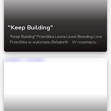
"Keep Building"
"Keep Building" Przeróbka Leona Lewis Bleeding Love
Przeróbka w wykonaniu Bellabeth W rozwinięciu
wpisu filmik.