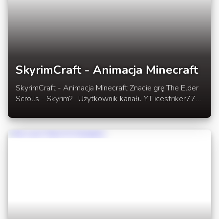
SkyrimCraft - Animacja Minecraft
SkyrimCraft - Animacja Minecraft Znacie grę The Elder
Scrolls - Skyrim? Użytkownik kanału YT icestriker777
stworzył bardzo ciekawą animację, wzorując się
własnie na tej grze. Zobaczcie co z tego wyszło :D Fus
Ro Dah!!! W rozwinięciu wpisu animacja Minecraft -
SkyrimCraft