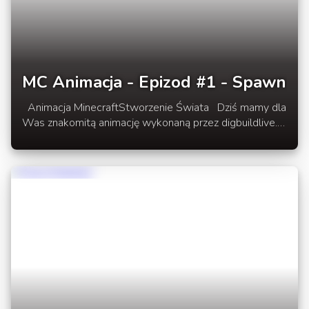
MC Animacja - Epizod #1 - Spawn
Animacja MinecraftStworzenie Świata Dziś mamy dla
Was znakomitą animację wykonaną przez digbuildlive.
Animacja ta została podzielona na epizody. Pierwszym
z nich jest stworzenie świata. Zapraszamy do śledzenia
wpisów na stronie z kolejnymi epizodami. W
rozwinięciu pierwszy epizod z serii: SPAWN