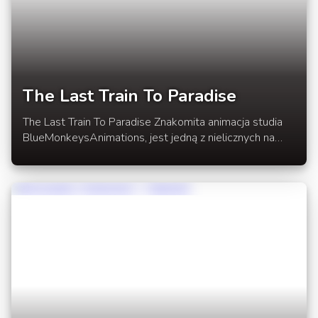
The Last Train To Paradise
The Last Train To Paradise Znakomita animacja studia
BlueMonkeysAnimations, jest jedną z nielicznych na
minecraftowej scenie, która nas tak zaszokowała.
Efekt pracy studia BMA jest wyśmienity. Nie będziemy
komentować co w filmiku zobaczycie.Takie animacje jak
ta to perełki na Youtubie. Animacja w roziwnięciu
newsa.