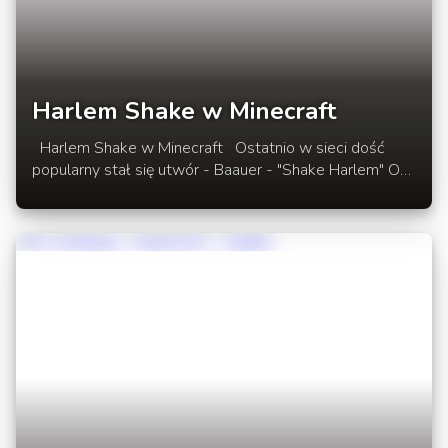
Harlem Shake w Minecraft
Harlem Shake w Minecraft Ostatnio w sieci dość
popularny stał się utwór - Baauer - "Shake Harlem" O
co w tym wszystkim chodzi?Zazwyczaj filmik zaczyna
się od jednej osoby (często w hełmie), która tańczy do
piosenki przez około 15 sekund, w otoczeniu ludzi, nie
zwracając na siebie uwagi. Kiedy "wchodzi" bas, scena
przechodzi do tańczącego tłumu, wykonującego
szalone, konwulsyjnie ruchy na kolejne 15 sekund. W
rozwinięciu kilka wersji Harlem Shake w Minecraft.