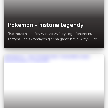
Pokemon - historia legendy
Być może nie każdy wie, że twórcy tego fenomenu
zaczynali od skromnych gier na game boya. Artykuł ten
przybliży zatem tę historię i przedstawi kilka
najlepszych tytułów z serii.