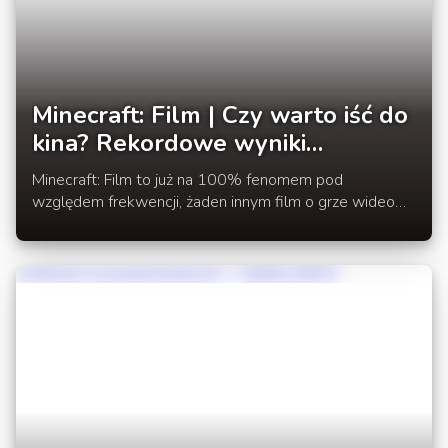
Minecraft: Film | Czy warto iść do
kina? Rekordowe wyniki
oglądalności
Minecraft: Film to już na 100% fenomem pod
względem frekwencji, żaden innym film o grze wideo
nie zdobył takiej oglądalności w pierwsze dni premiery.