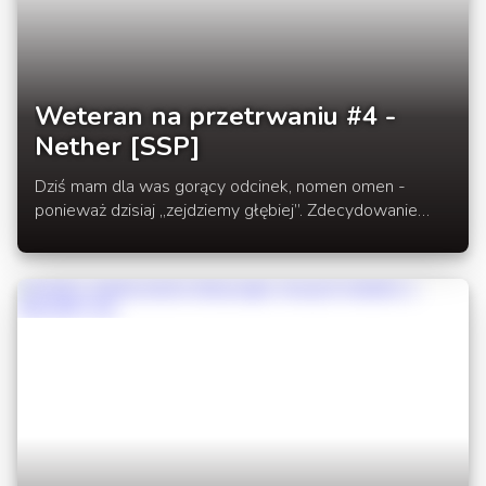
Weteran na przetrwaniu #4 -
Nether [SSP]
Dziś mam dla was gorący odcinek, nomen omen -
ponieważ dzisiaj „zejdziemy głębiej”. Zdecydowanie
głębiej, bo do piekła - dosłownie lub w przenośni.