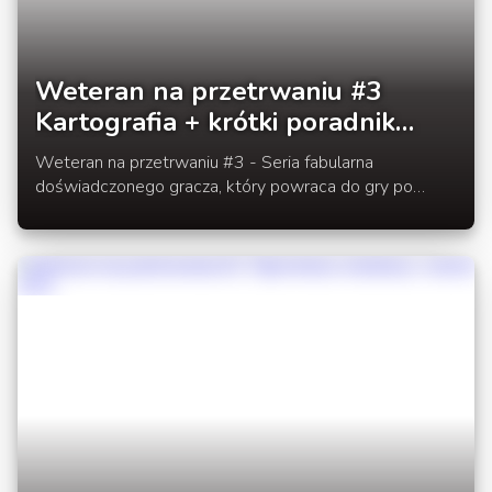
Weteran na przetrwaniu #3
Kartografia + krótki poradnik
[SSP]
Weteran na przetrwaniu #3 - Seria fabularna
doświadczonego gracza, który powraca do gry po
dłuższej przerwie.