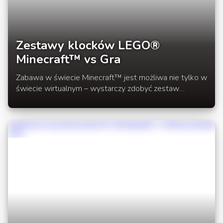
Zestawy klocków LEGO®
Minecraft™ vs Gra
Zabawa w świecie Minecraft™ jest możliwa nie tylko w
świecie wirtualnym – wystarczy zdobyć zestaw
klocków LEGO® nawiązujący do gry. Jak wypada
klockowa wersja kultowej gry?