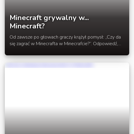
Minecraft grywalny w...
Minecraft?
Od zawsze po głowach graczy krążył pomysł: „Czy da
się zagrać w Minecrafta w Minecrafcie?”. Odpowiedź,
jak się okazuje, brzmi tak!