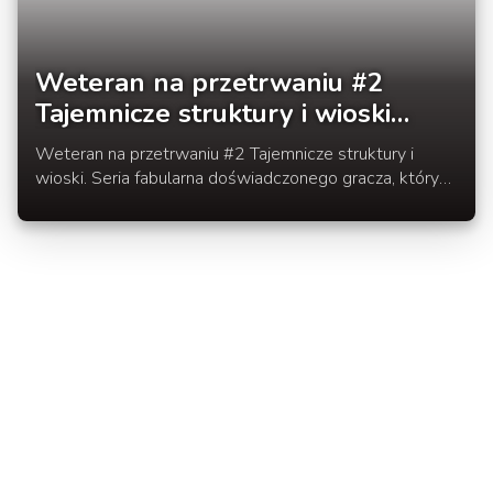
Weteran na przetrwaniu #2
Tajemnicze struktury i wioski
[SSP]
Weteran na przetrwaniu #2 Tajemnicze struktury i
wioski. Seria fabularna doświadczonego gracza, który
powraca do gry po dłuższej przerwie.