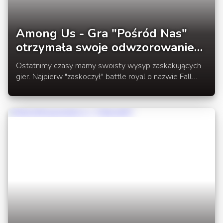
Among Us - Gra "Pośród Nas"
otrzymała swoje odwzorowanie
w Minecraft
Ostatnimy czasy mamy swoisty wysyp zaskakujących
gier. Najpierw "zaskoczył" battle royal o nazwie Fall
Guys a teraz gra wydana na Steam w 2018 - Among
Us.