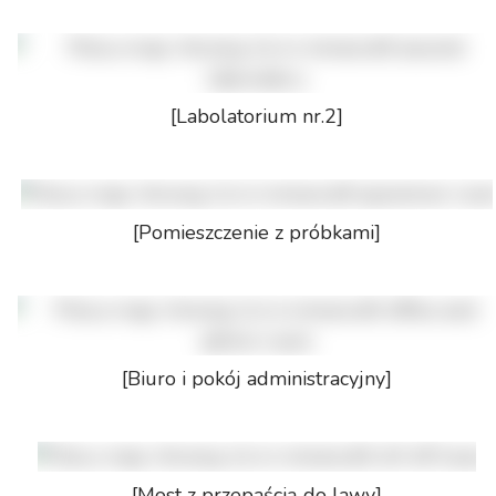
[Labolatorium nr.2]
[Pomieszczenie z próbkami]
[Biuro i pokój administracyjny]
[Most z przepaścią do lawy]