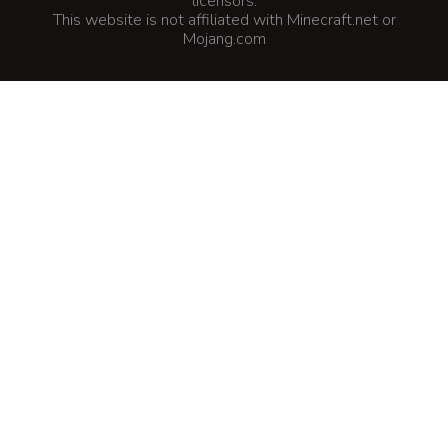
licensors.
This website is not affiliated with Minecraft.net or
Mojang.com