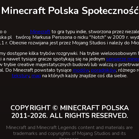
Minecraft Polska Społeczność
Minecraft
to gra typu indie, stworzona przez nieza
twórcę Markusa Perssona o nicku "Notch" w 2009 r. wyda
 r. Obecnie rozwijana jest przez Mojang Studios i należy do Mic
 dostępne kilka trybów rozgrywki. Na trybie wieloosobowym M
i a nawet tysiące gracze spotykają się na jednym
serwerze minec
w trybie creative majestatycznych budowli lub walczą o przetrwan
val. Do Minecraft powstało tysiące
modów
,
poradników
, różnego 
tekstury
,
map
na których każdy znajdzie coś dla siebie.
COPYRIGHT © MINECRAFT POLSKA
2011-2026. ALL RIGHTS RESERVED.
Minecraft and Minecraft Legends content and materials are
trademarks and copyrights of Mojang Studios and its