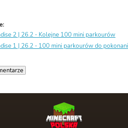
e:
dise 2 | 26.2 - Kolejne 100 mini parkourów
dise 1 | 26.2 - 100 mini parkourów do pokonan
mentarze