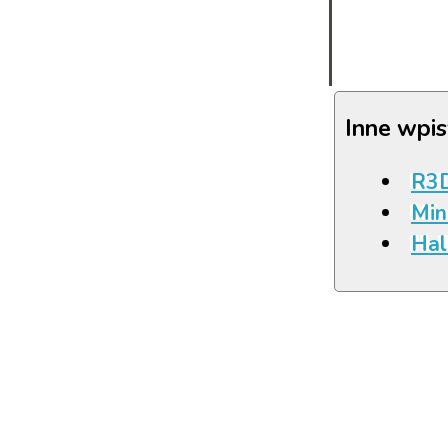
Inne wpis
R3D
Min
Hal