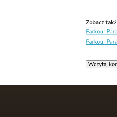
Zobacz takż
Parkour Para
Parkour Para
Wczytaj ko