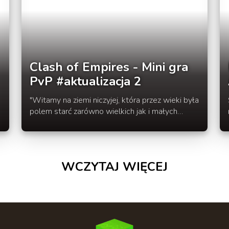
Clash of Empires - Mini gra
PvP #aktualizacja 2
"Witamy na ziemi niczyjej, która przez wieki była
polem starć zarówno wielkich jak i małych
imperiów, w miejscu wiecznej walki..." - tak
zapowiada się rozgrywka na epickiej mapie
minigry PvP pod tytułem Clash of Empires.
WCZYTAJ WIĘCEJ