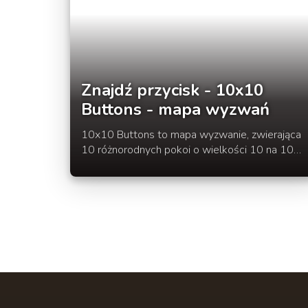
Znajdź przycisk - 10x10
Buttons - mapa wyzwań
10x10 Buttons to mapa wyzwanie, zwierająca
10 różnorodnych pokoi o wielkości 10 na 10
bloków, na których ukryty jest przycisk. Aby
ukończyć dany pokój należy go wyszukać i
kliknąć. Grać można w kilka osób i stworzyć
wyzwanie, kto przejdzie wszystkie pokoje
najszybciej.