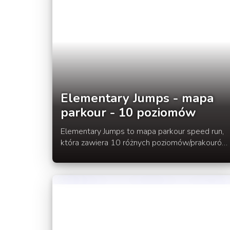
Elementary Jumps - mapa
parkour - 10 poziomów
Elementary Jumps to mapa parkour speed run,
która zawiera 10 różnych poziomów/prakourów.
Każdy z poziomów został zaprojektowany do
szybkiego biegu.