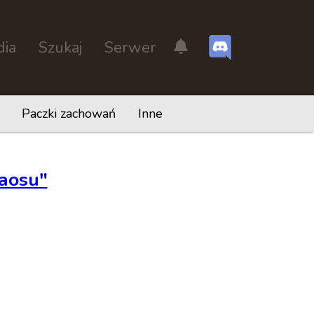
dia
Szukaj
Serwer
Paczki zachowań
Inne
haosu"