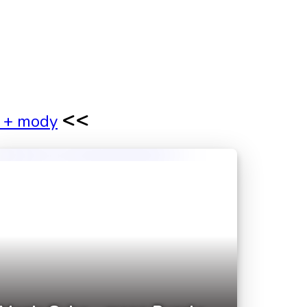
<<
k + mody