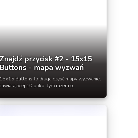
Znajdź przycisk #2 - 15x15
Buttons - mapa wyzwań
15x15 Buttons to druga część mapy wyzwanie,
zawiarającej 10 pokoi tym razem o
powiększonym do 15 na 15 bloków rozmiarze.
Tak samo jak w pierwszej cześci mapy
autorstwa Tipped Builders musisz wyszukać w
każdym z pokoi ukryty przycisk aby się
wydostać.