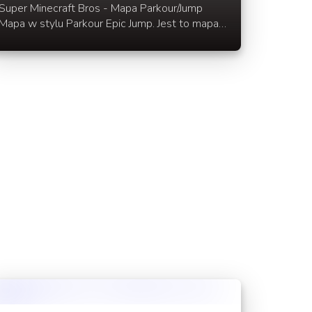
Super Minecraft Bros - Mapa Parkour/Jump
Mapa w stylu Parkour Epic Jump. Jest to mapa
w wersji Mario Edition. Dodatkowo do mapy
dołączona jest paczka tekstur.