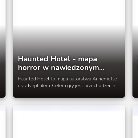
Haunted Hotel - mapa
horror w nawiedzonym
hotelu
Haunted Hotel to mapa autorstwa Annemette
oraz Nephalem. Celem gry jest przechodzenie
na kolejne piętra w nawiedzonym hotelu. Czy
jesteś odważny aby podjąć wyzwanie?