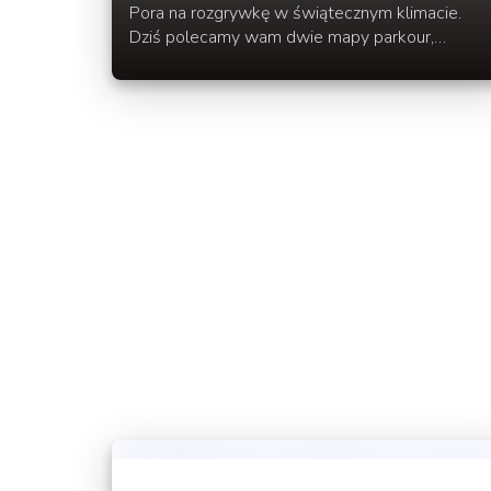
Pora na rozgrywkę w świątecznym klimacie.
Dziś polecamy wam dwie mapy parkour,
pierwsza z nich zawiera 7 poziomów, druga to
25 mini parkourów połączonych między sobą.