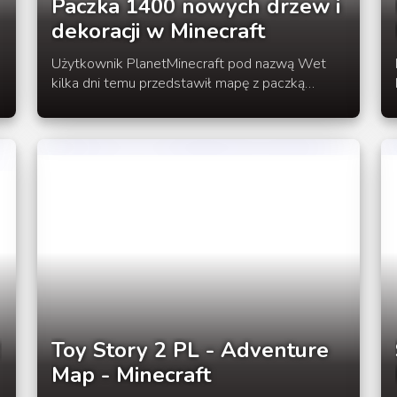
Paczka 1400 nowych drzew i
dekoracji w Minecraft
Użytkownik PlanetMinecraft pod nazwą Wet
kilka dni temu przedstawił mapę z paczką
drzew, kamieni oraz krzewów w Minecraft, są to
idealne rzeczy do udekorowania mapy na
serwerze.
2
Toy Story 2 PL - Adventure
Map - Minecraft