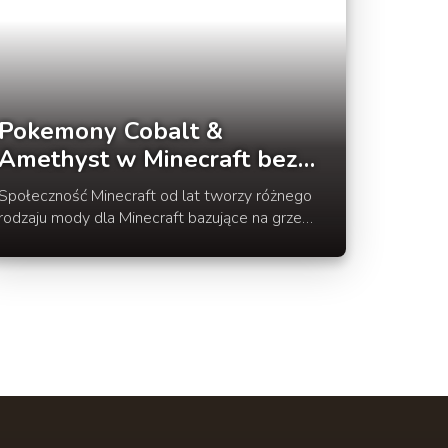
Pokemony Cobalt &
Amethyst w Minecraft bez
modów
Społeczność Minecraft od lat tworzy różnego
rodzaju mody dla Minecraft bazujące na grze
Pokemon. Jednak jest pewna wersja, która nie
wymaga żadnych modów. Wszystko czego
potrzebujesz to wersja 1.8.8 oraz mapę
Pokemon Cobalt & Amethyst.