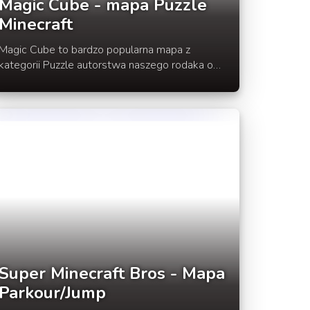
Magic Cube - mapa Puzzle
Minecraft
Magic Cube to bardzo popularna mapa z
kategorii Puzzle autorstwa naszego rodaka o
nicku TheSkilerPL. W Magic Cube mapa
zbudowana jest z magicznych sześcianów o
wymiarach 3x3x3, z którymi wchodzimy w
różne interakcje.
Super Minecraft Bros - Mapa
Parkour/Jump