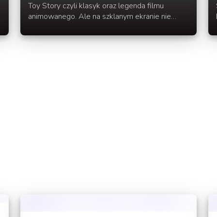
Toy Story czyli klasyk oraz legenda filmu
animowanego. Ale na szklanym ekranie nie
kończy się przygoda Kowboja Chudego,
astronauty Buzz'a oraz reszty zabawek
Andy'ego. Znany Youtuber PitchblackPL
postanowił przedłużyć przygodę związaną z tym
filmem i dla drugiej cześci gry przygód Chudego
i Buzz'a powstała mapa przygodowa Toy Story
2 Adventure Map