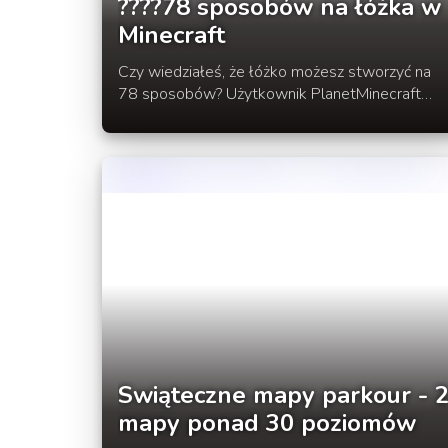
????️78 sposobów na łóżka w
Minecraft
Czy wiedziałeś, że łóżko możesz stworzyć na
78 sposobów? Użytkownik PlanetMinecraft
WarthBlock stworzył specjalną mapę
przedstawiającą wiele wariantów łóżek, które i
Ty możesz stworzyć na swojej mapie.
Swiąteczne mapy parkour - 
mapy ponad 30 poziomów