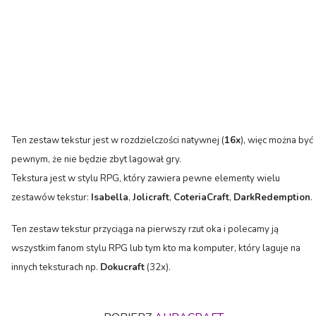
Ten zestaw
tekstur
jest
w
rozdzielczości natywnej
(
16x
), więc
można być
pewnym
, że nie
będzie zbyt
lagował gry
.
Tekstura jest
w stylu RPG
, który
zawiera pewne
elementy
wielu
zestawów
tekstur
:
Isabella
,
Jolicraft
,
CoteriaCraft
,
DarkRedemption
.
Ten zestaw
tekstur
przyciąga
na pierwszy rzut oka
i polecamy
ją
wszystkim
fanom stylu
RPG
lub tym
kto ma
komputer, który
laguje na
innych teksturach np.
Dokucraft
(
32x
).