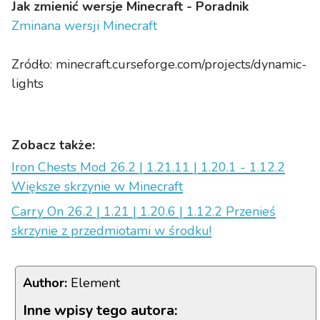
Jak zmienić wersje Minecraft - Poradnik
Dynamic Lights 1.13.2
(działa z
RiftLoader
, nie
Zminana wersji Minecraft
działa z Forge)
Dynamic Lights 1.12.2
Zródło: minecraft.curseforge.com/projects/dynamic-
Dynamic Lights 1.11.2
lights
Dynamic Lights 1.10.2
Dynamic Lights 1.8.8
Dynamic Lights 1.7.10
Zobacz także:
Dynamic Lights 1.6.4
Iron Chests Mod 26.2 | 1.21.11 | 1.20.1 - 1.12.2
Większe skrzynie w Minecraft
Carry On 26.2 | 1.21 | 1.20.6 | 1.12.2 Przenieś
skrzynie z przedmiotami w środku!
Author:
Element
Inne wpisy tego autora: