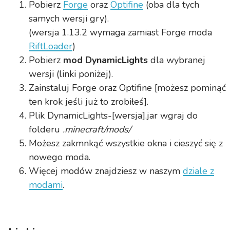
Pobierz
Forge
oraz
Optifine
(oba dla tych
samych wersji gry).
(wersja 1.13.2 wymaga zamiast Forge moda
RiftLoader
)
Pobierz
mod DynamicLights
dla wybranej
wersji (linki poniżej).
Zainstaluj Forge oraz Optifine [możesz pominąć
ten krok jeśli już to zrobiłeś].
Plik DynamicLights-[wersja].jar wgraj do
folderu
.minecraft/mods/
Możesz zakmnkąć wszystkie okna i cieszyć się z
nowego moda.
Więcej modów znajdziesz w naszym
dziale z
modami
.