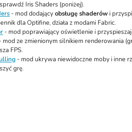
 sprawdź Iris Shaders (poniżej).
ders
- mod dodający
obsługę shaderów
i przysp
ennik dla Optifine, działa z modami Fabric.
r
- mod poprawiający oświetlenie i przyspieszaj
- mod ze zmienionym silnikiem renderowania (gra
sza FPS.
ulling
- mod ukrywa niewidoczne moby i inne rz
szyć grę.