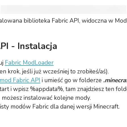
talowana biblioteka Fabric API, widoczna w Mo
PI - Instalacja
uj
Fabric ModLoader
n krok, jeśli już wcześniej to zrobiłeś/aś).
 mod Fabric API
i umieść go w folderze
.minecra
 Start i wpisz %appdata%, tam znajdziesz ten fold
 możesz instalować kolejne mody.
listy modów Fabric dla danej wersji Minecraft.