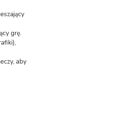
ieszający
ący grę.
fiki),
eczy, aby