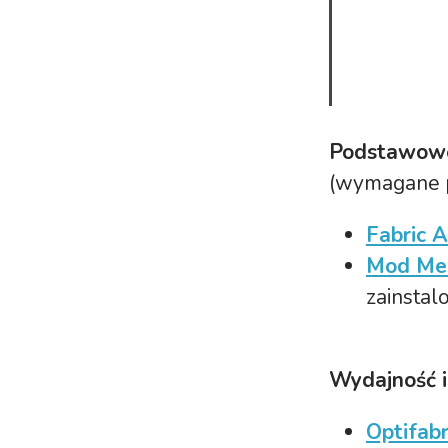
Podstawow
(wymagane p
Fabric A
Mod Me
zainsta
Wydajność i
Optifabr