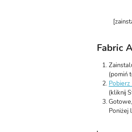
[zains
Fabric A
Zainstal
(pomiń te
Pobierz
(kliknij
Gotowe,
Poniżej 