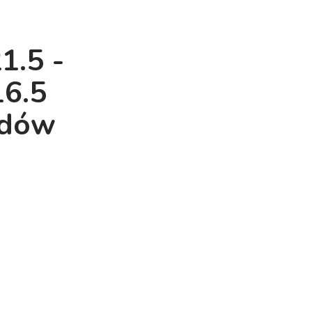
21.5 -
16.5
odów