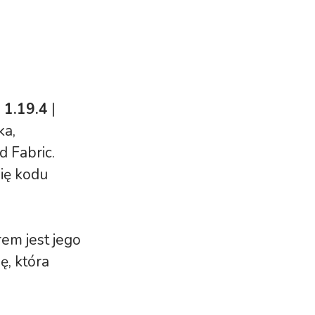
| 1.19.4
|
ka,
 Fabric.
ię kodu
em jest jego
ę, która