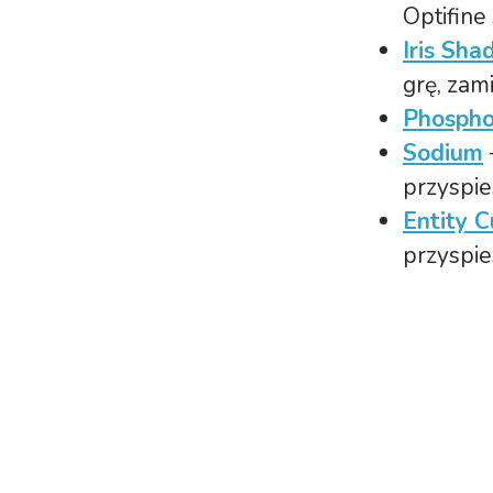
Optifine
Iris Sha
grę, zami
Phospho
Sodium
przyspie
Entity C
przyspie