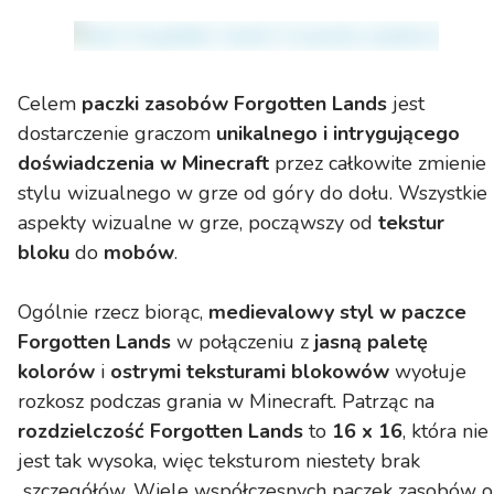
Celem
paczki zasobów
Forgotten Lands
jest
dostarczenie graczom
unikalnego i intrygującego
doświadczenia w Minecraft
przez całkowite zmienie
stylu wizualnego w grze od góry do dołu. Wszystkie
aspekty wizualne w grze, począwszy od
tekstur
bloku
do
mobów
.
Ogólnie rzecz biorąc,
medievalowy styl w paczce
Forgotten Lands
w połączeniu z
jasną paletę
kolorów
i
ostrymi teksturami blokowów
wyołuje
rozkosz podczas grania w Minecraft. Patrząc na
rozdzielczość Forgotten Lands
to
16 x 16
, która nie
jest tak wysoka, więc teksturom niestety brak
szczegółów. Wiele współczesnych paczek zasobów o