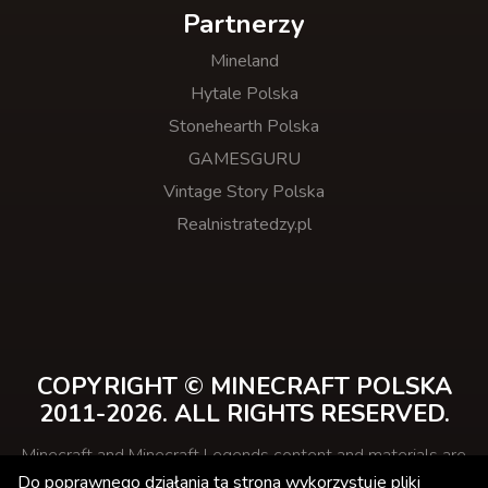
Partnerzy
Mineland
Hytale Polska
Stonehearth Polska
GAMESGURU
Vintage Story Polska
Realnistratedzy.pl
COPYRIGHT © MINECRAFT POLSKA
2011-2026. ALL RIGHTS RESERVED.
Minecraft and Minecraft Legends content and materials are
trademarks and copyrights of Mojang Studios and its
Do poprawnego działania ta strona wykorzystuje pliki