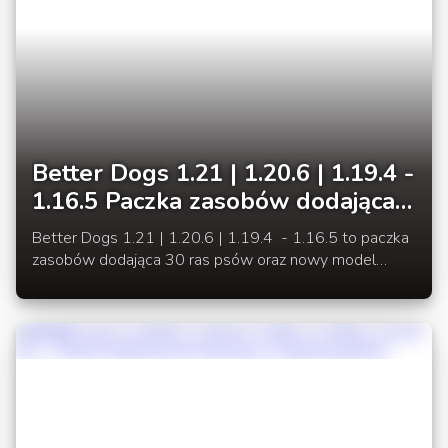
Better Dogs 1.21 | 1.20.6 | 1.19.4 -
1.16.5 Paczka zasobów dodająca
nowe rasy psów i wilka
Better Dogs 1.21 | 1.20.6 | 1.19.4 - 1.16.5 to paczka
zasobów dodająca 30 ras psów oraz nowy model
wilka, a każda z ras z wyjątkiem trzech występuje
dodatkowo w 2 odmianach.