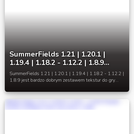
SummerFields 1.21 | 1.20.1 |
1.19.4 | 1.18.2 - 1.12.2 | 1.8.9
Jasne i estetyczne tekstury
SummerFields 1.21 | 1.20.1 | 1.19.4 | 1.18.2 - 1.12.2 |
1.8.9 jest bardzo dobrym zestawem tekstur do gry
Minecraft. Jest to także jeden z najstarszych i nadal
rozwijanych pakietów zasobów.