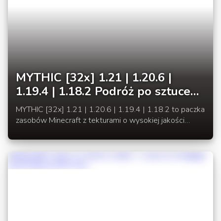
MYTHIC [32x] 1.21 | 1.20.6 |
1.19.4 | 1.18.2 Podróż po sztuce
pikseli
MYTHIC [32x] 1.21 | 1.20.6 | 1.19.4 | 1.18.2 to paczka
zasobów Minecraft z tekturami o wysokiej jakości
zbudowana przy użyciu sztuki opartej na pikselach,
dzięki którym gra otrzyma nowy charakter.