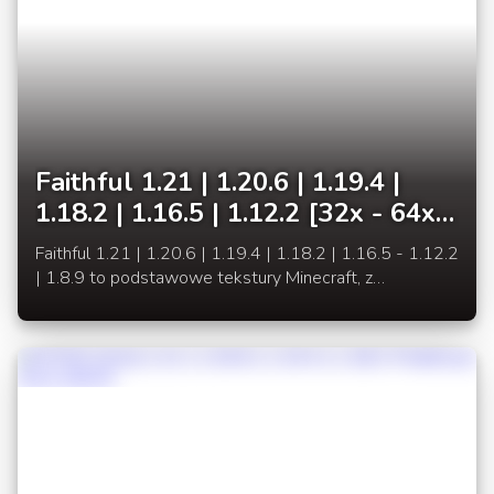
Faithful 1.21 | 1.20.6 | 1.19.4 |
1.18.2 | 1.16.5 | 1.12.2 [32x - 64x]
Podstawowe tekstury w lepszej
Faithful 1.21 | 1.20.6 | 1.19.4 | 1.18.2 | 1.16.5 - 1.12.2
jakości
| 1.8.9 to podstawowe tekstury Minecraft, z
podniesionym poziomem detali, przez zwiększenie
rozdzielczości do 32x32 pikseli.