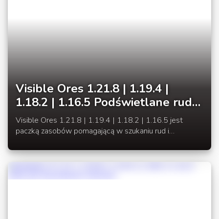
Visible Ores 1.21.8 | 1.19.4 |
1.18.2 | 1.16.5 Podświetlane rudy
łatwiejsze do wyszukania
Visible Ores 1.21.8 | 1.19.4 | 1.18.2 | 1.16.5 jest
paczką zasobów pomagającą w szukaniu rud i
surowców. Dzięki niemu tracimy mniej czasu na
odnajdywanie rud.