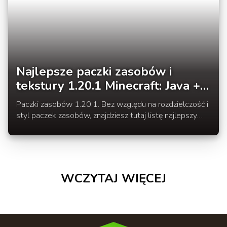
Najlepsze paczki zasobów i
tekstury 1.20.1 Minecraft: Java +
Bonus
Paczki zasobów 1.20.1. Bez względu na rozdzielczość i
styl paczek zasobów, znajdziesz tutaj listę najlepszy
paczek tekstur dla wersji Minecraft Trails and
Tales 1.20.1
WCZYTAJ WIĘCEJ