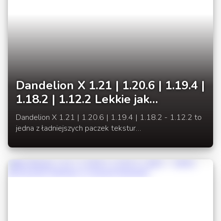
Dandelion X 1.21 | 1.20.6 | 1.19.4 |
1.18.2 | 1.12.2 Lekkie jak
dmuchawiec tekstury
Dandelion X 1.21 | 1.20.6 | 1.19.4 | 1.18.2 - 1.12.2 to
jedna z ładniejszych paczek tekstur
[16x]. Minimalistyczny styl doskonale komponuje się z
ciepłymi kolorami, które nadają paczce zasobów
przyjemną atmosferę.