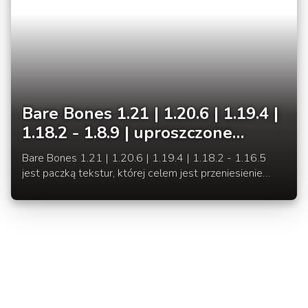
Bare Bones 1.21 | 1.20.6 | 1.19.4 |
1.18.2 - 1.8.9 | uproszczone
tekstury w żywych kolorach
Bare Bones 1.21 | 1.20.6 | 1.19.4 | 1.18.2 - 1.16.5
jest paczką tekstur, której celem jest przeniesienie
domyślnego wyglądu Minecraft do uproszczonego i
żywego klimatu, aby twoje światy wyglądały kolorowo.