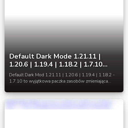
Default Dark Mode 1.21.11 |
1.20.6 | 1.19.4 | 1.18.2 | 1.7.10
Ciemne GUI okienek Minecraft
Default Dark Mod 1.21.11 | 1.20.6 | 1.19.4 | 1.18.2 -
1.7.10 to wyjątkowa paczka zasobów zmieniająca
tekstury wszystkich okienek GUI na ciemny motyw.