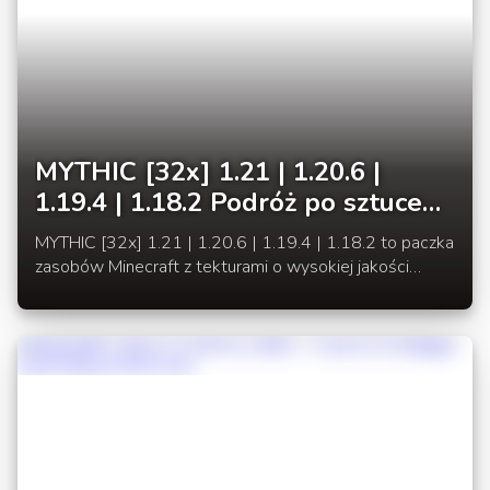
MYTHIC [32x] 1.21 | 1.20.6 |
1.19.4 | 1.18.2 Podróż po sztuce
pikseli
MYTHIC [32x] 1.21 | 1.20.6 | 1.19.4 | 1.18.2 to paczka
zasobów Minecraft z tekturami o wysokiej jakości
zbudowana przy użyciu sztuki opartej na pikselach,
dzięki którym gra otrzyma nowy charakter.