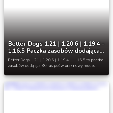
Better Dogs 1.21 | 1.20.6 | 1.19.4 -
1.16.5 Paczka zasobów dodająca
nowe rasy psów i wilka
Better Dogs 1.21 | 1.20.6 | 1.19.4 - 1.16.5 to paczka
zasobów dodająca 30 ras psów oraz nowy model
wilka, a każda z ras z wyjątkiem trzech występuje
dodatkowo w 2 odmianach.