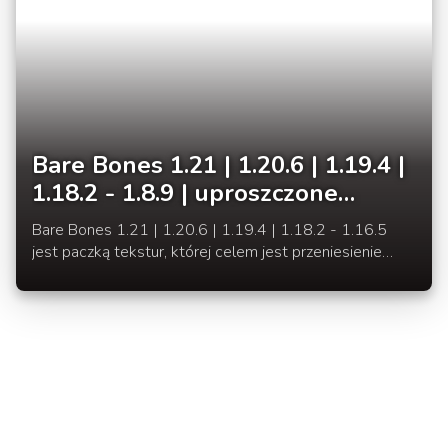
Bare Bones 1.21 | 1.20.6 | 1.19.4 |
1.18.2 - 1.8.9 | uproszczone
tekstury w żywych kolorach
Bare Bones 1.21 | 1.20.6 | 1.19.4 | 1.18.2 - 1.16.5
jest paczką tekstur, której celem jest przeniesienie
domyślnego wyglądu Minecraft do uproszczonego i
żywego klimatu, aby twoje światy wyglądały kolorowo.