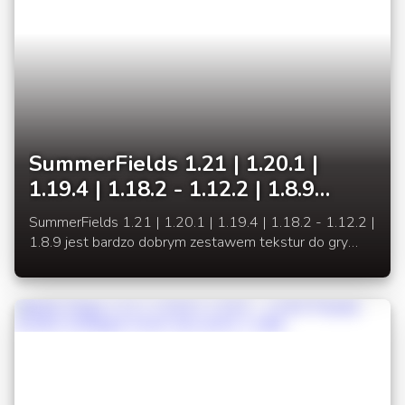
SummerFields 1.21 | 1.20.1 |
1.19.4 | 1.18.2 - 1.12.2 | 1.8.9
Jasne i estetyczne tekstury
SummerFields 1.21 | 1.20.1 | 1.19.4 | 1.18.2 - 1.12.2 |
1.8.9 jest bardzo dobrym zestawem tekstur do gry
Minecraft. Jest to także jeden z najstarszych i nadal
rozwijanych pakietów zasobów.