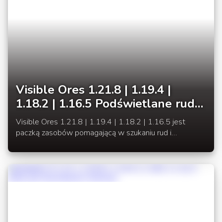
Visible Ores 1.21.8 | 1.19.4 |
1.18.2 | 1.16.5 Podświetlane rudy
łatwiejsze do wyszukania
Visible Ores 1.21.8 | 1.19.4 | 1.18.2 | 1.16.5 jest
paczką zasobów pomagającą w szukaniu rud i
surowców. Dzięki niemu tracimy mniej czasu na
odnajdywanie rud.