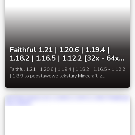
Faithful 1.21 | 1.20.6 | 1.19.4 |
1.18.2 | 1.16.5 | 1.12.2 [32x - 64x]
Podstawowe tekstury w lepszej
Faithful 1.21 | 1.20.6 | 1.19.4 | 1.18.2 | 1.16.5 - 1.12.2
jakości
| 1.8.9 to podstawowe tekstury Minecraft, z
podniesionym poziomem detali, przez zwiększenie
rozdzielczości do 32x32 pikseli.