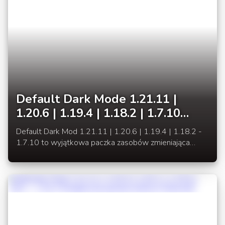
Default Dark Mode 1.21.11 |
1.20.6 | 1.19.4 | 1.18.2 | 1.7.10
Ciemne GUI okienek Minecraft
Default Dark Mod 1.21.11 | 1.20.6 | 1.19.4 | 1.18.2 -
1.7.10 to wyjątkowa paczka zasobów zmieniająca
tekstury wszystkich okienek GUI na ciemny motyw.