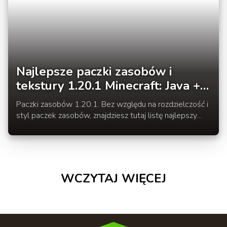
Najlepsze paczki zasobów i
tekstury 1.20.1 Minecraft: Java +
Bonus
Paczki zasobów 1.20.1. Bez względu na rozdzielczość i
styl paczek zasobów, znajdziesz tutaj listę najlepszy
paczek tekstur dla wersji Minecraft Trails and
Tales 1.20.1
WCZYTAJ WIĘCEJ