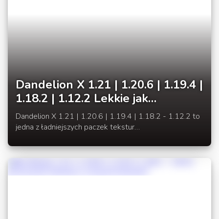
Dandelion X 1.21 | 1.20.6 | 1.19.4 |
1.18.2 | 1.12.2 Lekkie jak
dmuchawiec tekstury
Dandelion X 1.21 | 1.20.6 | 1.19.4 | 1.18.2 - 1.12.2 to
jedna z ładniejszych paczek tekstur
[16x]. Minimalistyczny styl doskonale komponuje się z
ciepłymi kolorami, które nadają paczce zasobów
przyjemną atmosferę.