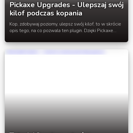
Pickaxe Upgrades - Ulepszaj swój
kilof podczas kopania
Kop, zdobywaj poziomy, ulepsz swój kilof, to w skrócie
opis tego, na co pozwala ten plugin. Dzięki Pickaxe
Upgrades wraz z kopaniem masz możliwość zdobycia
nowych efektów, bonusów, zaklęć na swój kilof.