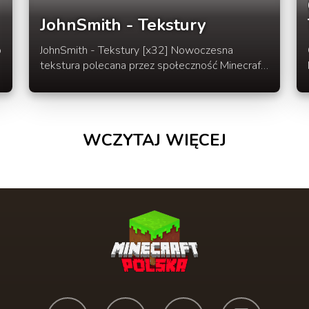
JohnSmith - Tekstury
JohnSmith - Tekstury [x32] Nowoczesna
tekstura polecana przez społeczność Minecraft.
Tekstura dostępna jest w wersji na Minecraft
1.5.1 Polecamy ją dla wszystkich, którzy lubią
ładne tekstury w rozsądnym rozmiarze x32.
WCZYTAJ WIĘCEJ
c