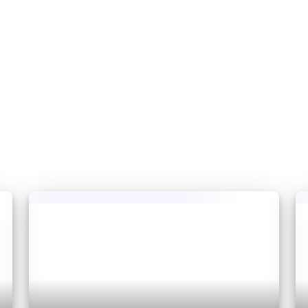
gracza. Link do pobrania Chat Bubbles w
rozwinięciu opisu modyfikacji.