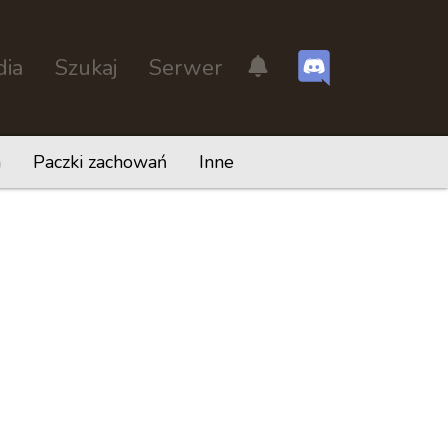
dia
Szukaj
Serwer
h
Paczki zachowań
Inne