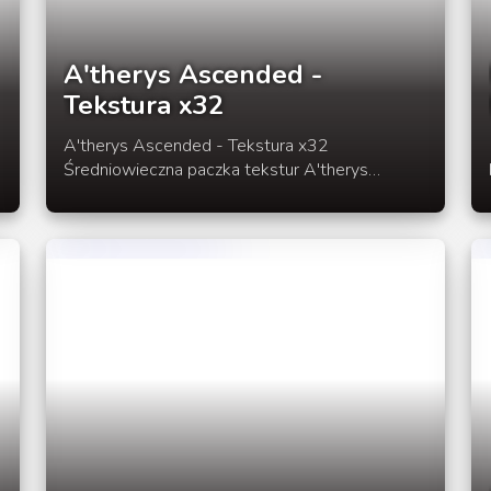
A'therys Ascended -
Tekstura x32
A'therys Ascended - Tekstura x32
Średniowieczna paczka tekstur A'therys
Ascended jest połączeniem trzech
innych paczek - JohnSmith, Summerfield's oraz
Conquest. Rozmiar paczki to x32,
przystosowana jest pod wersję 1.5.1/2 W
rozwinięciu link do pobrania.