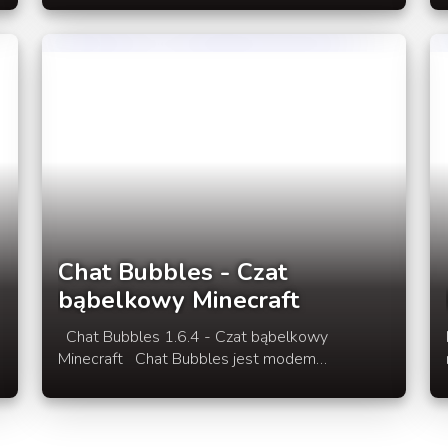
kontrolnych, pokazuje moby oraz innych graczy
w pobliżu.Jest także bardzo przydatny podczas
przechodzenia przez ogromne kopalnie, tunele
informując nas jak wygląda najbliższe otoczenie.
Link do pobrania Zan's Minimap w rozwinięciu
opisu modyfikacji.
Chat Bubbles - Czat
bąbelkowy Minecraft
Chat Bubbles 1.6.4 - Czat bąbelkowy
Minecraft Chat Bubbles jest modem
dodającym po stronie klienta gry dodatek w
postaci bąbelkowego czatu rozmów na naszym
ekranie.Cały bajer tego moda polega na
wyświetlaniu tekstu w bąbelkach nad głową