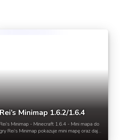
Rei’s Minimap 1.6.2/1.6.4
Rei’s Minimap - Minecraft 1.6.4 - Mini mapa do
 Rei’s Minimap pokazuje mini mapę oraz daje
możliwość ustawienia róźnych punktów