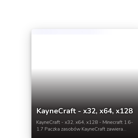
KayneCraft - x32, x64, x128
KayneCraft - x32, x64, x128 - Minecraft 1.6-
1.7 Paczka zasobów KayneCraft zawiera
rewelacyjną texsturę dodającą do naszej gry