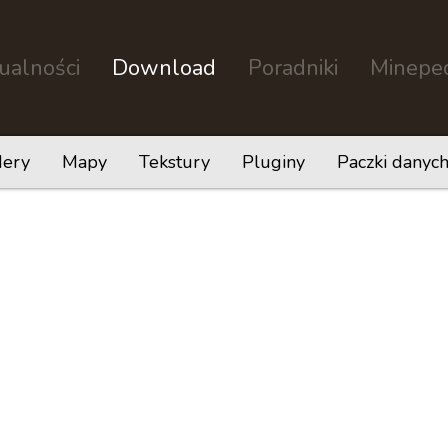
ualności
Download
Poradniki
Minepe
dery
Mapy
Tekstury
Pluginy
Paczki danyc