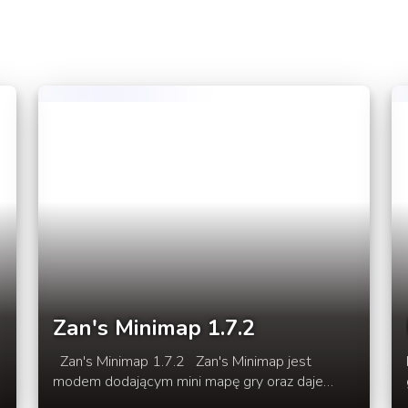
Zan's Minimap 1.7.2
Zan's Minimap 1.7.2 Zan's Minimap jest
modem dodającym mini mapę gry oraz daje
gry
możliwość ustawienia róźnych punktów