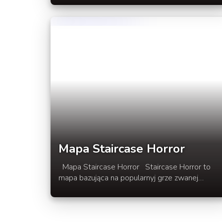
ciekawy wygląd bloków oraz mobów. Paczka
przypiomna rysunkąwą grę. Link do pobrania w
rozwinięciu wpisu.
Mapa Staircase Horror
Mapa Staircase Horror Staircase Horror to
mapa bazująca na popularnyj grze zwanej
"Niekończącymi się schodami". Mapa
zbudowana jest z systemu command blocków
oraz dedykowanej paczki zasobów zawierającej
dopasowane do stylu mapy dzwięki oraz