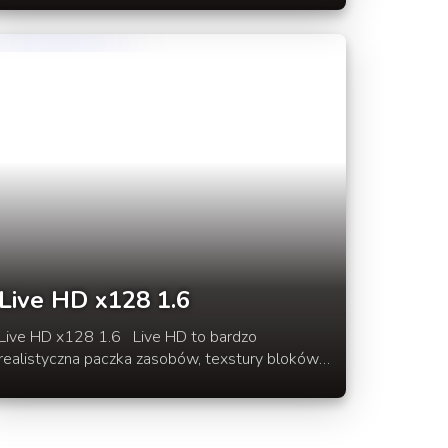
kontrolnych. Mod jest bardzo przydatny na
dużych serwerch, gdzie na kompasie można
sobie zaznaczyć nasz domek lub jakieś ciekawe
miejsce na mapie [kopalnie]. W rozwinięciu
newsa pełny opis moda Rei’s Minimap
Live HD x128 1.6
Live HD x128 1.6 Live HD to bardzo
realistyczna paczka zasobów, texstury bloków
są niemal identyczne jak w realnym świecie.
Tekstury tej paczki mają rozmiar x128 Dalszy
opis w rozwinięciu.