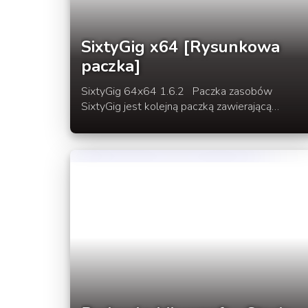
SixtyGig x64 [Rysunkowa
paczka]
SixtyGig 64x64 1.6.2 Paczka zasobów
SixtyGig jest kolejną paczką zawierającą
tekstury w rysunkowym stylu. Tekstury z
paczki są częsciowo zaciągnięte z tekstu
Faithful. Tekstury są w rozmiarze x64 dlatego
nie nadają się na słabsze komputery.
Download w rozwinięciu.