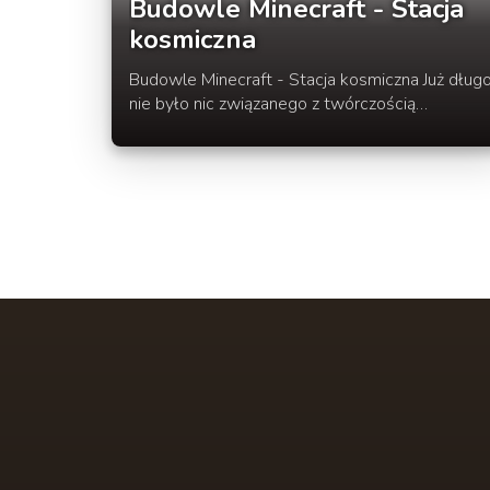
Budowle Minecraft - Stacja
kosmiczna
Budowle Minecraft - Stacja kosmiczna Już długo
nie było nic związanego z twórczością
budowlaną. Zaczniemy dziś od prezentacji Stacji
Kosmicznej autorstwa carloooo. Cały projekt
jest bardzo orginalny i warto sobie pobrać
mapę, aby zobaczyć z bliska jak to wszystko
wygląda. Dla nas rewelacja :D Nie przedłużają
już zapraszamy do oglądania i oceniania. W
rozwinięciu mapka, filmik oraz link do pobrania.