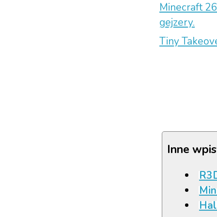
Minecraft 26
gejzery.
Tiny Takeove
Inne wpis
R3D
Min
Hal