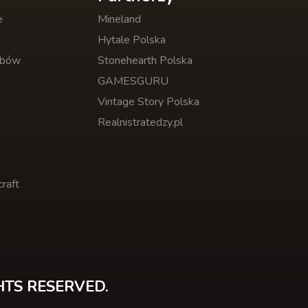
e
Mineland
Hytale Polska
obów
Stonehearth Polska
GAMESGURU
Vintage Story Polska
Realnistratedzy.pl
raft
HTS RESERVED.