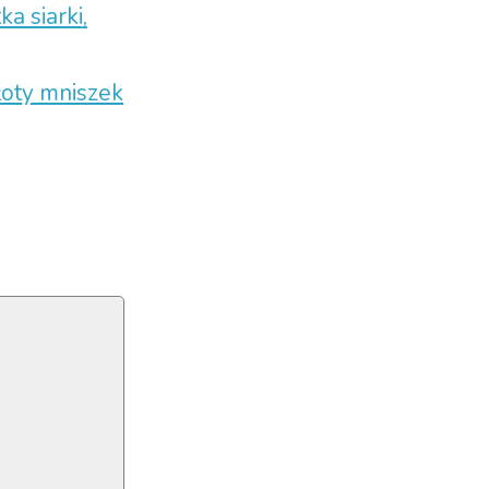
a siarki,
łoty mniszek