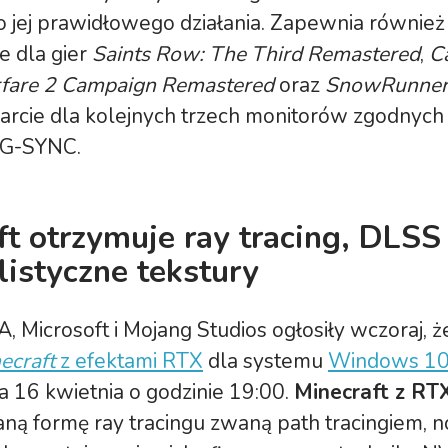
 jej prawidłowego działania. Zapewnia również
e dla gier
Saints Row: The Third Remastered
,
Ca
fare 2 Campaign Remastered
oraz
SnowRunne
arcie dla kolejnych trzech monitorów zgodnych
 G-SYNC.
ft otrzymuje ray tracing, DLSS
listyczne tekstury
, Microsoft i Mojang Studios ogłosiły wczoraj, ż
ecraft
z efektami RTX
dla systemu
Windows 1
 16 kwietnia o godzinie 19:00.
Minecraft z RT
ą formę ray tracingu zwaną path tracingiem, 