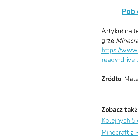
Pobi
Artykuł na 
grze
Minecra
https://www
ready-driver
Zródło
: Mat
Zobacz takż
Kolejnych 5
Minecraft z 