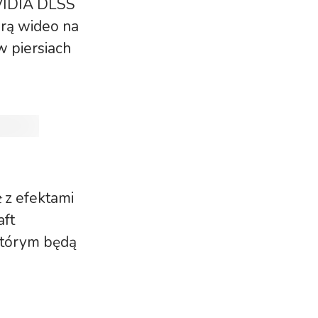
NVIDIA DLSS
grą wideo na
w piersiach
z efektami
t
aft
którym będą