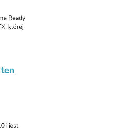
ame Ready
X, której
 ten
.0
i jest