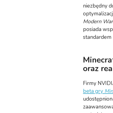
niezbędny do
optymalizacj
Modern War
posiada wsp
standardem
Minecra
oraz rea
Firmy NVIDIA
beta gry
Min
udostępniona
zaawansowan