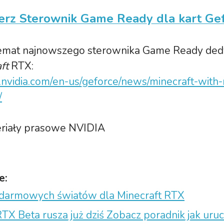
erz Sterownik Game Ready dla kart Ge
temat najnowszego sterownika Game Ready d
ft
RTX:
.nvidia.com/en-us/geforce/news/minecraft-with
/
eriały prasowe NVIDIA
e:
 darmowych światów dla Minecraft RTX
RTX Beta rusza już dziś Zobacz poradnik jak uru