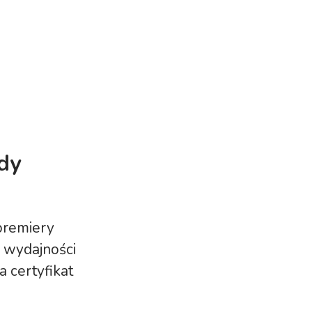
dy
premiery
 wydajności
 certyfikat