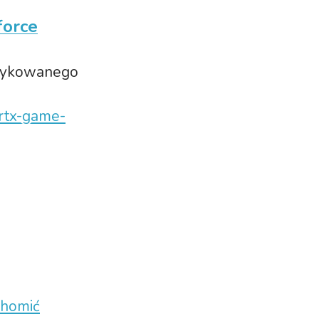
force
edykowanego
-rtx-game-
chomić