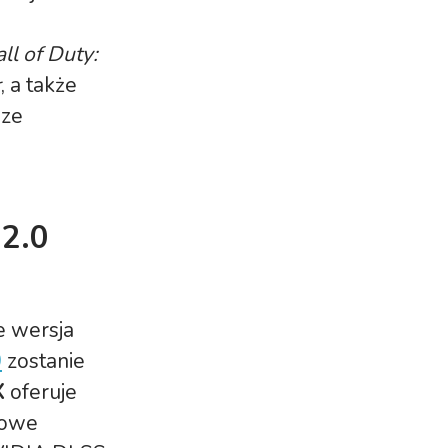
ll of Duty:
r
, a także
 ze
 2.0
e wersja
0
zostanie
X
oferuje
nowe