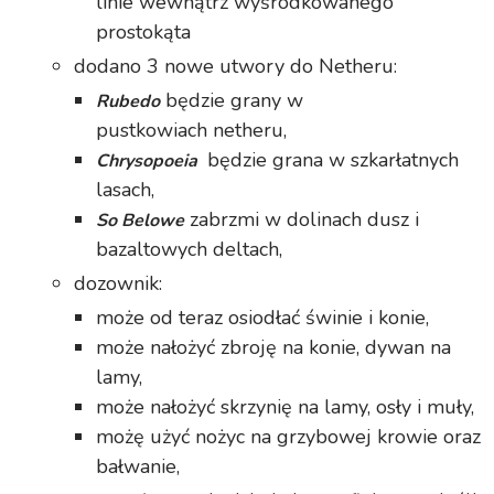
linie wewnątrz wyśrodkowanego
prostokąta
dodano 3 nowe utwory do Netheru:
będzie grany w
Rubedo
pustkowiach netheru,
będzie grana w szkarłatnych
Chrysopoeia
lasach,
zabrzmi w dolinach dusz i
So Belowe
bazaltowych deltach,
dozownik:
może od teraz osiodłać świnie i konie,
może nałożyć zbroję na konie, dywan na
lamy,
może nałożyć skrzynię na lamy, osły i muły,
możę użyć nożyc na grzybowej krowie oraz
bałwanie,