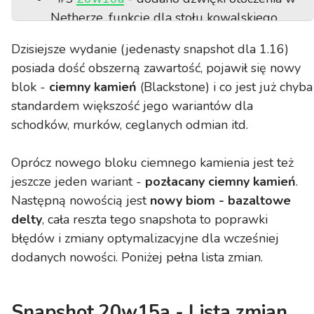
Netherze, funkcje dla stołu kowalskiego,
tagi na niewidzialne ramki,
Dzisiejsze wydanie (jedenasty snapshot dla 1.16)
#6
20w11a
- dodano nowe zaklęcie -
posiada dość obszerną zawartość, pojawił się nowy
prędkości dusz (Soul Speed), dodano nowy
blok -
ciemny kamień
(Blackstone) i co jest już chyba
wariant rudy złota, dodano wykręcone
standardem większość jego wariantów dla
pnącza,
schodków, murków, ceglanych odmian itd.
#7
20w12a
- dodano kotwicę odrodzenia
oraz wypolerowany bazalt.
Oprócz nowego bloku ciemnego kamienia jest też
#8
20w13a
- dodano moba Magmołaza
jeszcze jeden wariant -
pozłacany ciemny kamień
.
oraz blok Magnetytu,
Następną nowością jest
nowy biom - bazaltowe
#9
20w13b
- poprawiono krytyczny błąd
delty
, cała reszta tego snapshota to poprawki
z punktek odrodzenia (respawnu),
błędów i zmiany optymalizacyjne dla wcześniej
#10
20w14a
- dodano moba Zoglina,
dodanych nowości. Poniżej pełna lista zmian.
zmieniono tło w menu głównym,
#11
20w15a
- dodano nowe bloki oraz
nowy biom,
Snapshot 20w15a - Lista zmian