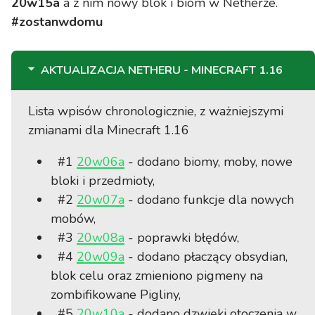
20w15a
a z nim nowy blok i biom w Netherze.
#zostanwdomu
AKTUALIZACJA NETHERU - MINECRAFT 1.16
Lista wpisów chronologicznie, z ważniejszymi
zmianami dla Minecraft 1.16
#1
20w06a
- dodano biomy, moby, nowe
bloki i przedmioty,
#2
20w07a
- dodano funkcje dla nowych
mobów,
#3
20w08a
- poprawki błędów,
#4
20w09a
- dodano płaczący obsydian,
blok celu oraz zmieniono pigmeny na
zombifikowane Pigliny,
#5
20w10a
- dodano dzwięki otoczenia w