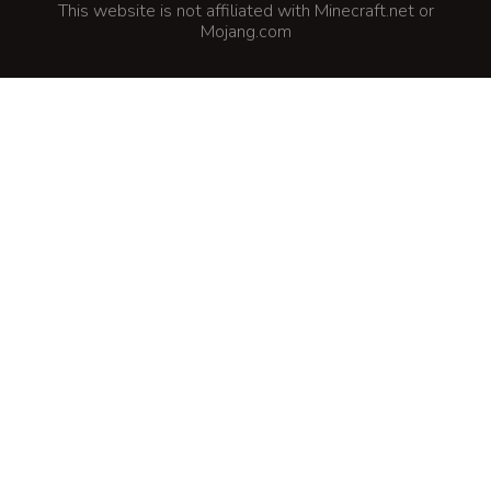
This website is not affiliated with Minecraft.net or
Mojang.com