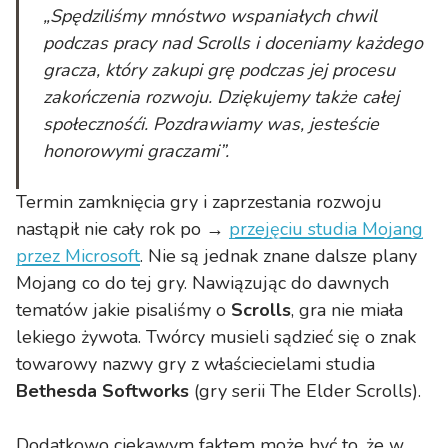
„Spędziliśmy mnóstwo wspaniałych chwil
podczas pracy nad Scrolls i doceniamy każdego
gracza, który zakupi grę podczas jej procesu
zakończenia rozwoju. Dziękujemy także całej
społecznośći. Pozdrawiamy was, jesteście
honorowymi graczami”.
Termin zamknięcia gry i zaprzestania rozwoju
nastąpił nie cały rok po →
przejęciu studia Mojang
przez Microsoft
. Nie są jednak znane dalsze plany
Mojang co do tej gry. Nawiązując do dawnych
tematów jakie pisaliśmy o
Scrolls
, gra nie miała
lekiego żywota. Twórcy musieli sądzieć się o znak
towarowy nazwy gry z właściecielami studia
Bethesda Softworks
(gry serii The Elder Scrolls).
Dodatkowo ciekawym faktem może być to, że w